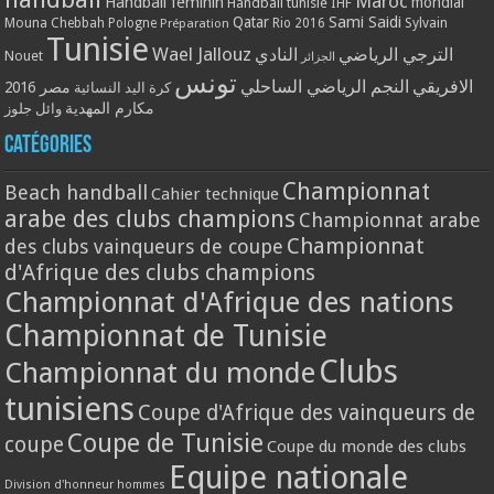
Maroc
Handball féminin
mondial
Handball tunisie
IHF
Qatar
Sami Saidi
Mouna Chebbah
Pologne
Rio 2016
Sylvain
Préparation
Tunisie
Wael Jallouz
الترجي الرياضي
النادي
Nouet
الجزائر
تونس
الافريقي
النجم الرياضي الساحلي
مصر 2016
كرة اليد النسائية
مكارم المهدية
وائل جلوز
Catégories
Championnat
Beach handball
Cahier technique
arabe des clubs champions
Championnat arabe
Championnat
des clubs vainqueurs de coupe
d'Afrique des clubs champions
Championnat d'Afrique des nations
Championnat de Tunisie
Clubs
Championnat du monde
tunisiens
Coupe d'Afrique des vainqueurs de
Coupe de Tunisie
coupe
Coupe du monde des clubs
Equipe nationale
Division d'honneur hommes