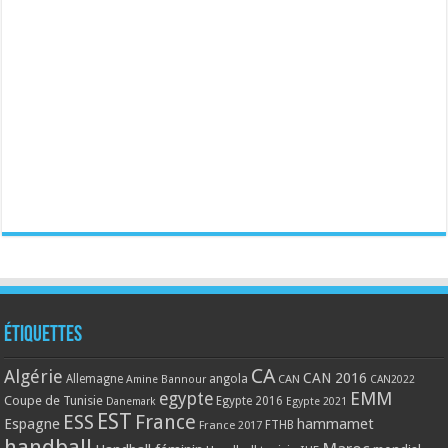
Étiquettes
CA
Algérie
CAN 2016
Allemagne
angola
CAN
Amine Bannour
CAN2022
EMM
egypte
Coupe de Tunisie
Egypte 2016
Danemark
Egypte 2021
EST
ESS
France
Espagne
hammamet
France 2017
FTHB
handball