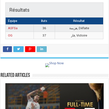
Résultats
Équipe
Buts
Résultat
ASFSa
36
هزيمة, Défaite
OG
37
فاز, Victoire
Related Articles