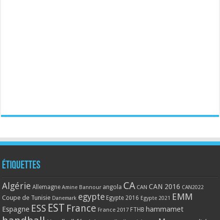
Étiquettes
CA
Algérie
CAN 2016
Allemagne
angola
CAN
Amine Bannour
CAN2022
EMM
egypte
Coupe de Tunisie
Egypte 2016
Danemark
Egypte 2021
EST
ESS
France
Espagne
hammamet
France 2017
FTHB