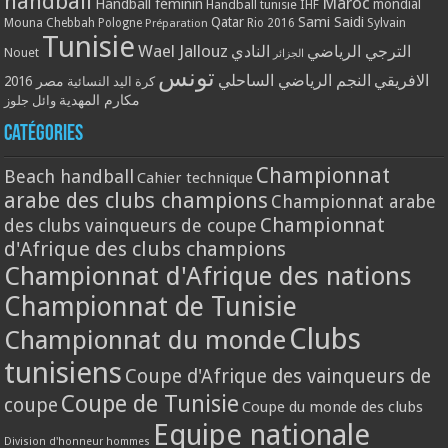
handball
Maroc
Handball féminin
mondial
Handball tunisie
IHF
Qatar
Sami Saidi
Mouna Chebbah
Pologne
Rio 2016
Sylvain
Préparation
Tunisie
Wael Jallouz
الترجي الرياضي
النادي
Nouet
الجزائر
تونس
الافريقي
النجم الرياضي الساحلي
مصر 2016
كرة اليد النسائية
مكارم المهدية
وائل جلوز
Catégories
Championnat
Beach handball
Cahier technique
arabe des clubs champions
Championnat arabe
Championnat
des clubs vainqueurs de coupe
d'Afrique des clubs champions
Championnat d'Afrique des nations
Championnat de Tunisie
Clubs
Championnat du monde
tunisiens
Coupe d'Afrique des vainqueurs de
Coupe de Tunisie
coupe
Coupe du monde des clubs
Equipe nationale
Division d'honneur hommes