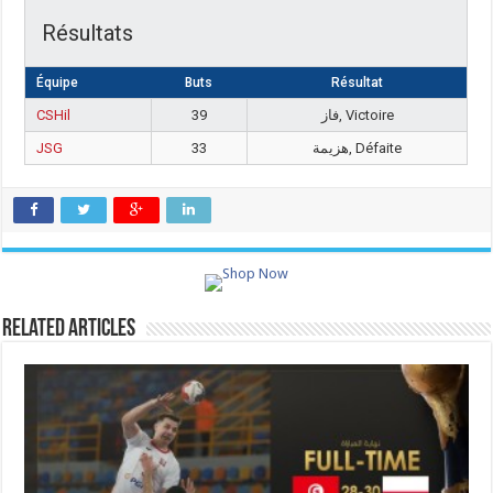
Résultats
Équipe
Buts
Résultat
CSHil
39
فاز, Victoire
JSG
33
هزيمة, Défaite
Related Articles