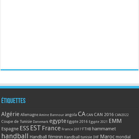
Étiquettes
CA
Algérie
CAN 2016
Allemagne
angola
CAN
Amine Bannour
CAN2022
EMM
egypte
Coupe de Tunisie
Egypte 2016
Danemark
Egypte 2021
EST
ESS
France
Espagne
hammamet
France 2017
FTHB
handball
Maroc
Handball féminin
mondial
Handball tunisie
IHF