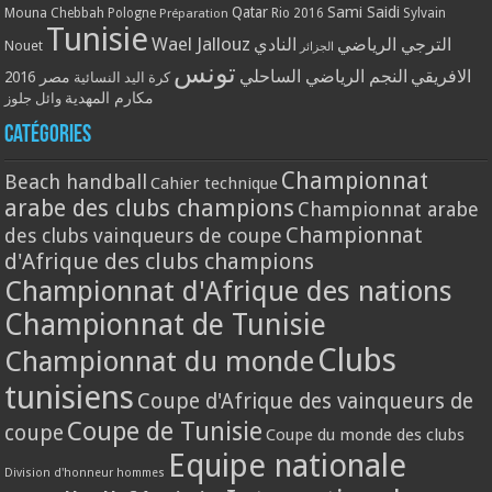
Qatar
Sami Saidi
Mouna Chebbah
Pologne
Rio 2016
Sylvain
Préparation
Tunisie
Wael Jallouz
الترجي الرياضي
النادي
Nouet
الجزائر
تونس
الافريقي
النجم الرياضي الساحلي
مصر 2016
كرة اليد النسائية
مكارم المهدية
وائل جلوز
Catégories
Championnat
Beach handball
Cahier technique
arabe des clubs champions
Championnat arabe
Championnat
des clubs vainqueurs de coupe
d'Afrique des clubs champions
Championnat d'Afrique des nations
Championnat de Tunisie
Clubs
Championnat du monde
tunisiens
Coupe d'Afrique des vainqueurs de
Coupe de Tunisie
coupe
Coupe du monde des clubs
Equipe nationale
Division d'honneur hommes