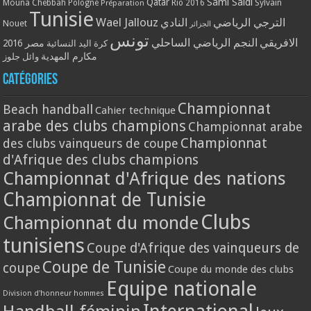
Qatar
Sami Saidi
Mouna Chebbah
Pologne
Rio 2016
Sylvain
Préparation
Tunisie
Wael Jallouz
الترجي الرياضي
النادي
Nouet
الجزائر
تونس
الافريقي
النجم الرياضي الساحلي
مصر 2016
كرة اليد النسائية
مكارم المهدية
وائل جلوز
Catégories
Championnat
Beach handball
Cahier technique
arabe des clubs champions
Championnat arabe
Championnat
des clubs vainqueurs de coupe
d'Afrique des clubs champions
Championnat d'Afrique des nations
Championnat de Tunisie
Clubs
Championnat du monde
tunisiens
Coupe d'Afrique des vainqueurs de
Coupe de Tunisie
coupe
Coupe du monde des clubs
Equipe nationale
Division d'honneur hommes