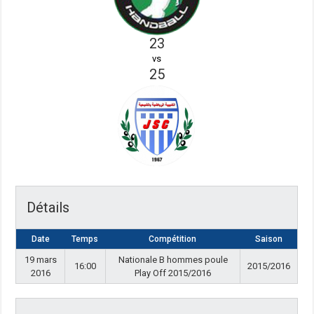
23
vs
25
Détails
Date
Temps
Compétition
Saison
19 mars
Nationale B hommes poule
16:00
2015/2016
2016
Play Off 2015/2016