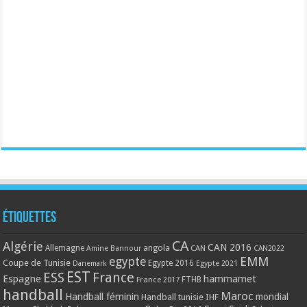
Étiquettes
CA
Algérie
CAN 2016
Allemagne
angola
CAN
Amine Bannour
CAN2022
EMM
egypte
Coupe de Tunisie
Egypte 2016
Danemark
Egypte 2021
EST
ESS
France
Espagne
hammamet
France 2017
FTHB
handball
Maroc
Handball féminin
mondial
Handball tunisie
IHF