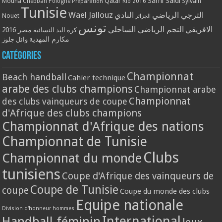
Qatar
Sami Saidi
Mouna Chebbah
Pologne
Rio 2016
Sylvain
Préparation
Tunisie
Wael Jallouz
الترجي الرياضي
النادي
Nouet
الجزائر
تونس
الافريقي
النجم الرياضي الساحلي
مصر 2016
كرة اليد النسائية
مكارم المهدية
وائل جلوز
Catégories
Championnat
Beach handball
Cahier technique
arabe des clubs champions
Championnat arabe
Championnat
des clubs vainqueurs de coupe
d'Afrique des clubs champions
Championnat d'Afrique des nations
Championnat de Tunisie
Clubs
Championnat du monde
tunisiens
Coupe d'Afrique des vainqueurs de
Coupe de Tunisie
coupe
Coupe du monde des clubs
Equipe nationale
Division d'honneur hommes
International
Handball féminin