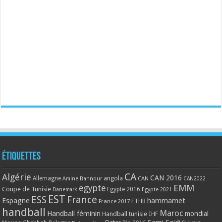
Étiquettes
CA
Algérie
CAN 2016
Allemagne
angola
CAN
Amine Bannour
CAN2022
EMM
egypte
Coupe de Tunisie
Egypte 2016
Danemark
Egypte 2021
EST
ESS
France
Espagne
hammamet
France 2017
FTHB
handball
Maroc
Handball féminin
mondial
Handball tunisie
IHF