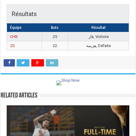
Résultats
Équipe
Buts
Résultat
CHB
25
فاز, Victoire
ZS
22
هزيمة, Défaite
Related Articles