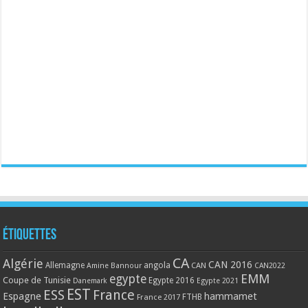
Étiquettes
CA
Algérie
CAN 2016
Allemagne
angola
CAN
Amine Bannour
CAN2022
EMM
egypte
Coupe de Tunisie
Egypte 2016
Danemark
Egypte 2021
EST
ESS
France
Espagne
hammamet
France 2017
FTHB