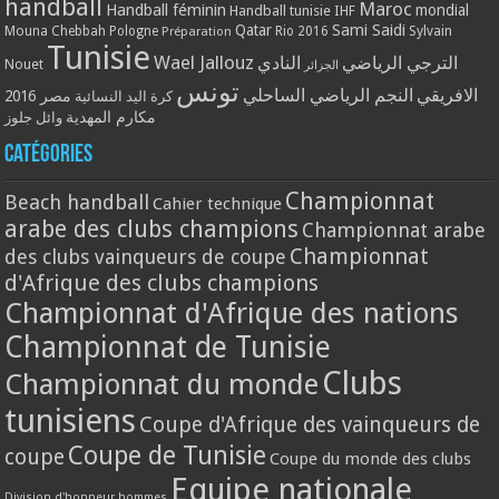
handball
Maroc
Handball féminin
mondial
Handball tunisie
IHF
Qatar
Sami Saidi
Mouna Chebbah
Pologne
Rio 2016
Sylvain
Préparation
Tunisie
Wael Jallouz
الترجي الرياضي
النادي
Nouet
الجزائر
تونس
الافريقي
النجم الرياضي الساحلي
مصر 2016
كرة اليد النسائية
مكارم المهدية
وائل جلوز
Catégories
Championnat
Beach handball
Cahier technique
arabe des clubs champions
Championnat arabe
Championnat
des clubs vainqueurs de coupe
d'Afrique des clubs champions
Championnat d'Afrique des nations
Championnat de Tunisie
Clubs
Championnat du monde
tunisiens
Coupe d'Afrique des vainqueurs de
Coupe de Tunisie
coupe
Coupe du monde des clubs
Equipe nationale
Division d'honneur hommes