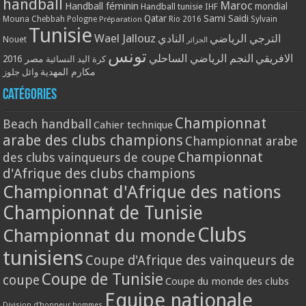
handball
Maroc
Handball féminin
mondial
Handball tunisie
IHF
Qatar
Sami Saidi
Mouna Chebbah
Pologne
Rio 2016
Sylvain
Préparation
Tunisie
Wael Jallouz
الترجي الرياضي
النادي
Nouet
الجزائر
تونس
الافريقي
النجم الرياضي الساحلي
مصر 2016
كرة اليد النسائية
مكارم المهدية
وائل جلوز
Catégories
Championnat
Beach handball
Cahier technique
arabe des clubs champions
Championnat arabe
Championnat
des clubs vainqueurs de coupe
d'Afrique des clubs champions
Championnat d'Afrique des nations
Championnat de Tunisie
Clubs
Championnat du monde
tunisiens
Coupe d'Afrique des vainqueurs de
Coupe de Tunisie
coupe
Coupe du monde des clubs
Equipe nationale
Division d'honneur hommes