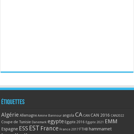
Étiquettes
CA
Algérie
CAN 2016
Allemagne
angola
CAN
Amine Bannour
CAN2022
EMM
egypte
Coupe de Tunisie
Egypte 2016
Danemark
Egypte 2021
EST
ESS
France
Espagne
hammamet
France 2017
FTHB