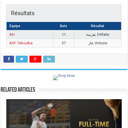
Résultats
Équipe
Buts
Résultat
AH
11
هزيمة, Défaite
ASF Teboulba
37
فاز, Victoire
Related Articles