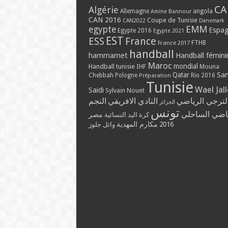
CA
Algérie
Allemagne
angola
Amine Bannour
CAN 2016
Coupe de Tunisie
CAN2022
Danemark
EMM
egypte
Espa
Egypte 2016
Egypte 2021
EST
ESS
France
France 2017
FTHB
handball
hammamet
Handball fémini
Maroc
mondial
Handball tunisie
IHF
Mouna
Qatar
Sa
Chebbah
Pologne
Rio 2016
Préparation
Tunisie
Wael Jal
Saidi
Sylvain Nouet
لترجي الرياضي
النادي الافريقي
النجم
الجزائر
تونس
ياضي الساحلي
مصر
كرة اليد النسائية
مكارم المهدية
2016
وائل جلوز