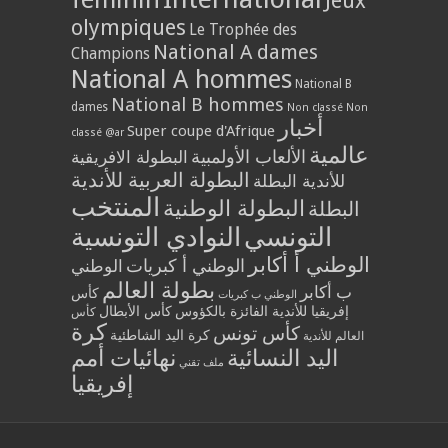
Jeux
olympiques
Le Trophée des
National A dames
Champions
National A hommes
National B
National B hommes
dames
Non classé
Non
أخبار
Super coupe d'Afrique
classé @ar
عالمية
الألعاب الأولمبية
البطولة الافريقية
البطولة العربية للأندية
للأندية البطلة
المنتخب
البطولة الوطنية
البطلة
التونسي
النوادي التونسية
الوطني أ أكابر
الوطني أ كبريات
الوطني
بطولة العالم
ب أكابر
كأس
الوطني ب كبريات
إفريقيا للأندية الفائزة بالكؤوس
كأس الأبطال
كأس
كرة
كأس تونس
كرة اليد الشاطئية
العالم للأندية
اليد النسائية
نهائيات أمم
ملف تقني
إفريقيا