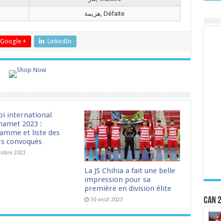
هزيمة, Défaite
Google +
LinkedIn
oi international
amet 2023 :
amme et liste des
rs convoqués
tobre 2023
La JS Chihia a fait une belle
impression pour sa
première en division élite
CAN 2
30 août 2023