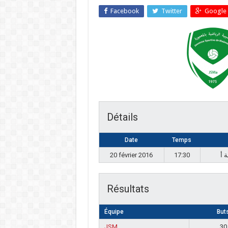
Facebook
Twitter
Google 
Détails
Date
Temps
20 février 2016
17:30
Résultats
Équipe
But
JSM
30