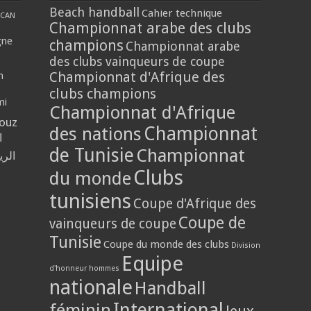
Beach handball
Cahier technique
CAN
Championnat arabe des clubs
gne
champions
Championnat arabe
des clubs vainqueurs de coupe
Championnat d'Afrique des
n
clubs champions
mi
Championnat d'Afrique
louz
Championnat
des nations
ا
de Tunisie
Championnat
الر
Clubs
du monde
tunisiens
Coupe d'Afrique des
Coupe de
vainqueurs de coupe
Tunisie
Coupe du monde des clubs
Division
Equipe
d'honneur hommes
nationale
Handball
International
féminin