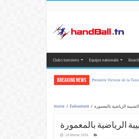
Clubs tunisiens
Equipe nationale
Beach
Breaking News
Première Victoire de la Tun
Home
/
Événement
/
20 février 2016