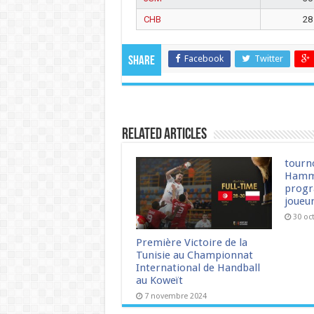
CHB
28
Facebook
Twitter
Share
Related Articles
tourn
Hamm
progr
joueu
30 oc
Première Victoire de la
Tunisie au Championnat
International de Handball
au Koweït
7 novembre 2024