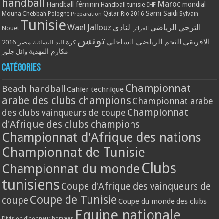
handball
Maroc
Handball féminin
mondial
Handball tunisie
IHF
Qatar
Sami Saidi
Mouna Chebbah
Pologne
Rio 2016
Sylvain
Préparation
Tunisie
Wael Jallouz
الترجي الرياضي
النادي
Nouet
الجزائر
تونس
الافريقي
النجم الرياضي الساحلي
مصر 2016
كرة اليد النسائية
مكارم المهدية
وائل جلوز
Catégories
Championnat
Beach handball
Cahier technique
arabe des clubs champions
Championnat arabe
Championnat
des clubs vainqueurs de coupe
d'Afrique des clubs champions
Championnat d'Afrique des nations
Championnat de Tunisie
Clubs
Championnat du monde
tunisiens
Coupe d'Afrique des vainqueurs de
Coupe de Tunisie
coupe
Coupe du monde des clubs
Equipe nationale
Division d'honneur hommes