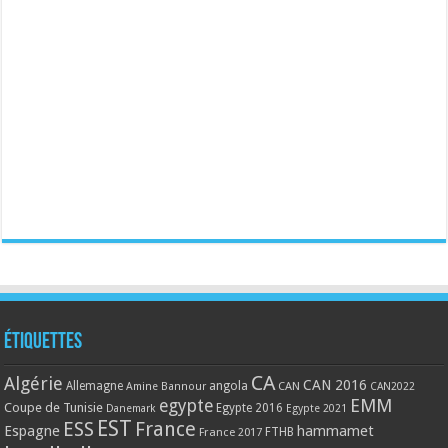
Étiquettes
CA
Algérie
CAN 2016
Allemagne
angola
CAN
Amine Bannour
CAN2022
EMM
egypte
Coupe de Tunisie
Egypte 2016
Danemark
Egypte 2021
EST
ESS
France
Espagne
hammamet
France 2017
FTHB