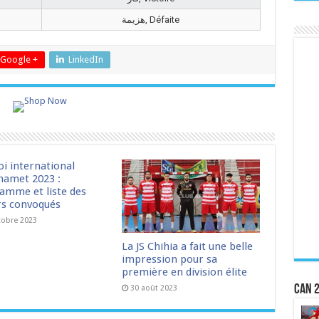
هزيمة, Défaite
Google +
LinkedIn
oi international
amet 2023 :
amme et liste des
rs convoqués
tobre 2023
La JS Chihia a fait une belle
impression pour sa
première en division élite
CAN 2
30 août 2023