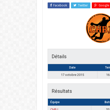
Facebook
Twitter
Google 
Détails
Date
Te
17 octobre 2015
16
Résultats
Équipe
But
CHBJ
33