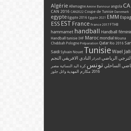
CA
Algérie
Allemagne
angola
Amine Bannour
CAN 2016
Coupe de Tunisie
CAN2022
Danemark
EMM
egypte
Espa
Egypte 2016
Egypte 2021
EST
ESS
France
France 2017
FTHB
handball
hammamet
Handball fémini
Maroc
mondial
Handball tunisie
IHF
Mouna
Qatar
Sa
Chebbah
Pologne
Rio 2016
Préparation
Tunisie
Wael Jal
Saidi
Sylvain Nouet
لترجي الرياضي
النادي الافريقي
النجم
الجزائر
تونس
ياضي الساحلي
مصر
كرة اليد النسائية
مكارم المهدية
2016
وائل جلوز