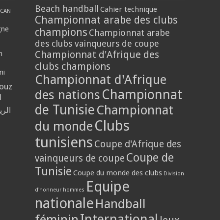
Beach handball
Cahier technique
CAN
Championnat arabe des clubs
gne
champions
Championnat arabe
des clubs vainqueurs de coupe
Championnat d'Afrique des
n
clubs champions
mi
Championnat d'Afrique
louz
Championnat
des nations
ا
de Tunisie
Championnat
الر
Clubs
du monde
tunisiens
Coupe d'Afrique des
Coupe de
vainqueurs de coupe
Tunisie
Coupe du monde des clubs
Division
Equipe
d'honneur hommes
nationale
Handball
International
féminin