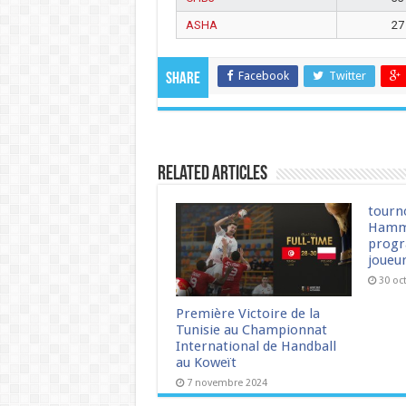
ASHA
27
Facebook
Twitter
Share
Related Articles
tourn
Hamm
progr
joueu
30 oc
Première Victoire de la
Tunisie au Championnat
International de Handball
au Koweït
7 novembre 2024