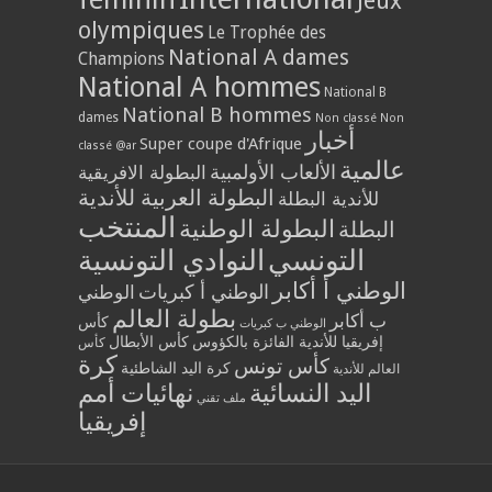
Jeux
olympiques
Le Trophée des
National A dames
Champions
National A hommes
National B
National B hommes
dames
Non classé
Non
أخبار
Super coupe d'Afrique
classé @ar
عالمية
الألعاب الأولمبية
البطولة الافريقية
البطولة العربية للأندية
للأندية البطلة
المنتخب
البطولة الوطنية
البطلة
التونسي
النوادي التونسية
الوطني أ أكابر
الوطني أ كبريات
الوطني
بطولة العالم
ب أكابر
كأس
الوطني ب كبريات
إفريقيا للأندية الفائزة بالكؤوس
كأس الأبطال
كأس
كرة
كأس تونس
كرة اليد الشاطئية
العالم للأندية
اليد النسائية
نهائيات أمم
ملف تقني
إفريقيا