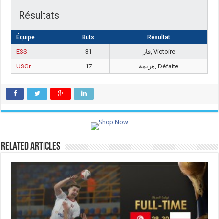
Résultats
Équipe
Buts
Résultat
ESS
31
فاز, Victoire
USGr
17
هزيمة, Défaite
Related Articles