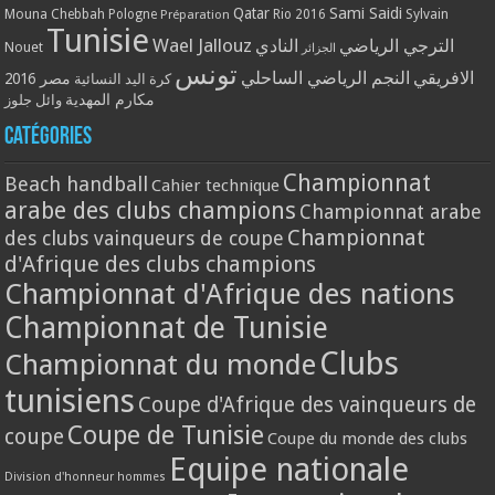
Qatar
Sami Saidi
Mouna Chebbah
Pologne
Rio 2016
Sylvain
Préparation
Tunisie
Wael Jallouz
الترجي الرياضي
النادي
Nouet
الجزائر
تونس
الافريقي
النجم الرياضي الساحلي
مصر 2016
كرة اليد النسائية
مكارم المهدية
وائل جلوز
Catégories
Championnat
Beach handball
Cahier technique
arabe des clubs champions
Championnat arabe
Championnat
des clubs vainqueurs de coupe
d'Afrique des clubs champions
Championnat d'Afrique des nations
Championnat de Tunisie
Clubs
Championnat du monde
tunisiens
Coupe d'Afrique des vainqueurs de
Coupe de Tunisie
coupe
Coupe du monde des clubs
Equipe nationale
Division d'honneur hommes