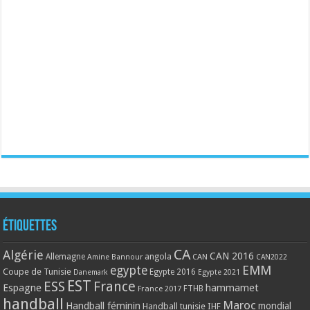
Étiquettes
CA
Algérie
CAN 2016
Allemagne
angola
CAN
Amine Bannour
CAN2022
EMM
egypte
Coupe de Tunisie
Egypte 2016
Danemark
Egypte 2021
EST
ESS
France
Espagne
hammamet
France 2017
FTHB
handball
Maroc
Handball féminin
mondial
Handball tunisie
IHF