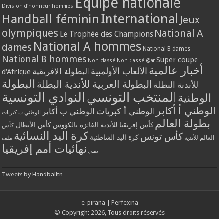
Equipe nationale
Division d'honneur hommes
International
Handball féminin
Jeux
olympiques
National A
Le Trophée des Champions
National A hommes
dames
National B dames
National B hommes
Super coupe
Non classé
Non classé @ar
أخبار عالمية
الألعاب الأولمبية
البطولة الافريقية
d'Afrique
البطولة
البطولة العربية للأندية البطلة
للأندية البطلة
المنتخب التونسي
النوادي التونسية
الوطنية
الوطني أ أكابر
الوطني أ كبريات
الوطني ب أكابر
الوطني ب كبريات
بطولة العالم
كأس إفريقيا للأندية الفائزة بالكؤوس
كأس الأبطال
كأس
كرة اليد النسائية
كأس تونس
كرة اليد الشاطئية
العالم للأندية
ملف
نهائيات أمم إفريقيا
تقني
Tweets by Handballtn
e-pirana
|
Perfexina
© Copyright 2026, Tous droits réservés