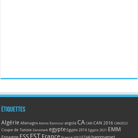
Étiquettes
CA
Algérie
CAN 2016
Allemagne
angola
CAN
Amine Bannour
CAN2022
EMM
egypte
Coupe de Tunisie
Egypte 2016
Danemark
Egypte 2021
EST
ESS
France
Espagne
hammamet
France 2017
FTHB