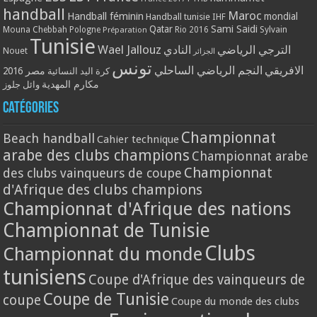
handball
Maroc
Handball féminin
mondial
Handball tunisie
IHF
Qatar
Sami Saidi
Mouna Chebbah
Pologne
Rio 2016
Sylvain
Préparation
Tunisie
Wael Jallouz
الترجي الرياضي
النادي
Nouet
الجزائر
تونس
الافريقي
النجم الرياضي الساحلي
مصر 2016
كرة اليد النسائية
مكارم المهدية
وائل جلوز
Catégories
Championnat
Beach handball
Cahier technique
arabe des clubs champions
Championnat arabe
Championnat
des clubs vainqueurs de coupe
d'Afrique des clubs champions
Championnat d'Afrique des nations
Championnat de Tunisie
Clubs
Championnat du monde
tunisiens
Coupe d'Afrique des vainqueurs de
Coupe de Tunisie
coupe
Coupe du monde des clubs