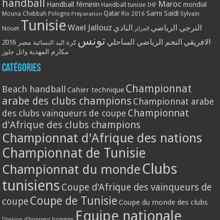
handball
Maroc
Handball féminin
mondial
Handball tunisie
IHF
Qatar
Sami Saidi
Mouna Chebbah
Pologne
Rio 2016
Sylvain
Préparation
Tunisie
Wael Jallouz
الترجي الرياضي
النادي
Nouet
الجزائر
تونس
الافريقي
النجم الرياضي الساحلي
مصر 2016
كرة اليد النسائية
مكارم المهدية
وائل جلوز
Catégories
Championnat
Beach handball
Cahier technique
arabe des clubs champions
Championnat arabe
Championnat
des clubs vainqueurs de coupe
d'Afrique des clubs champions
Championnat d'Afrique des nations
Championnat de Tunisie
Clubs
Championnat du monde
tunisiens
Coupe d'Afrique des vainqueurs de
Coupe de Tunisie
coupe
Coupe du monde des clubs
Equipe nationale
Division d'honneur hommes