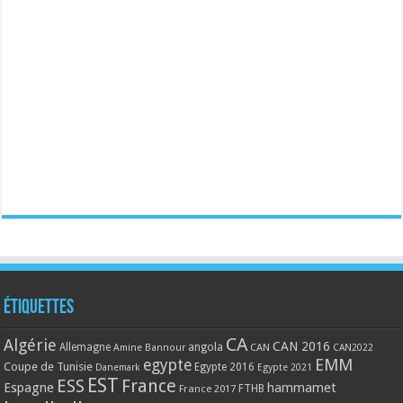
Étiquettes
CA
Algérie
CAN 2016
Allemagne
angola
CAN
Amine Bannour
CAN2022
EMM
egypte
Coupe de Tunisie
Egypte 2016
Danemark
Egypte 2021
EST
ESS
France
Espagne
hammamet
France 2017
FTHB