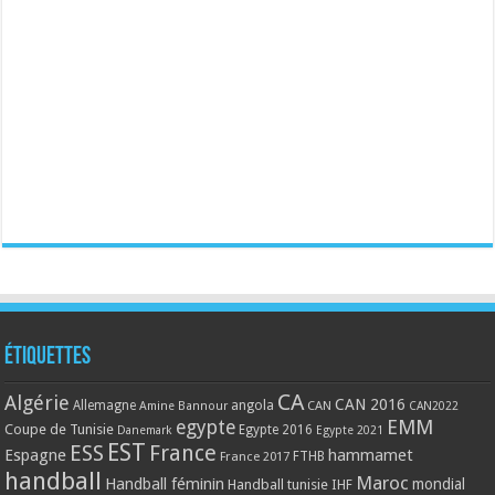
Étiquettes
CA
Algérie
CAN 2016
Allemagne
angola
CAN
Amine Bannour
CAN2022
EMM
egypte
Coupe de Tunisie
Egypte 2016
Danemark
Egypte 2021
EST
ESS
France
Espagne
hammamet
France 2017
FTHB
handball
Maroc
Handball féminin
mondial
Handball tunisie
IHF