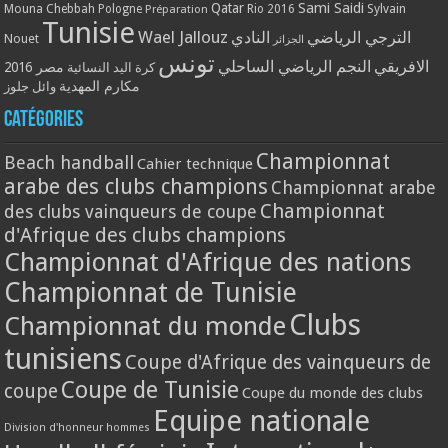
Qatar
Sami Saidi
Mouna Chebbah
Pologne
Rio 2016
Sylvain
Préparation
Tunisie
Wael Jallouz
الترجي الرياضي
النادي
Nouet
الجزائر
تونس
الافريقي
النجم الرياضي الساحلي
مصر 2016
كرة اليد النسائية
مكارم المهدية
وائل جلوز
Catégories
Championnat
Beach handball
Cahier technique
arabe des clubs champions
Championnat arabe
Championnat
des clubs vainqueurs de coupe
d'Afrique des clubs champions
Championnat d'Afrique des nations
Championnat de Tunisie
Clubs
Championnat du monde
tunisiens
Coupe d'Afrique des vainqueurs de
Coupe de Tunisie
coupe
Coupe du monde des clubs
Equipe nationale
Division d'honneur hommes