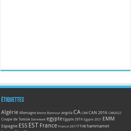
Étiquettes
CA
Algérie
CAN 2016
Allemagne
angola
CAN
Amine Bannour
CAN2022
EMM
egypte
Coupe de Tunisie
Egypte 2016
Danemark
Egypte 2021
EST
ESS
France
Espagne
hammamet
France 2017
FTHB