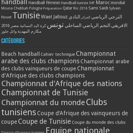
handball
Maroc
Handball féminin
mondial
Handball tunisie
IHF
Qatar
Sami Saidi
Mouna Chebbah
Pologne
Rio 2016
Sylvain
Préparation
Tunisie
Wael Jallouz
الترجي الرياضي
النادي
Nouet
الجزائر
تونس
الافريقي
النجم الرياضي الساحلي
مصر 2016
كرة اليد النسائية
مكارم المهدية
وائل جلوز
Catégories
Championnat
Beach handball
Cahier technique
arabe des clubs champions
Championnat arabe
Championnat
des clubs vainqueurs de coupe
d'Afrique des clubs champions
Championnat d'Afrique des nations
Championnat de Tunisie
Clubs
Championnat du monde
tunisiens
Coupe d'Afrique des vainqueurs de
Coupe de Tunisie
coupe
Coupe du monde des clubs
Equipe nationale
Division d'honneur hommes