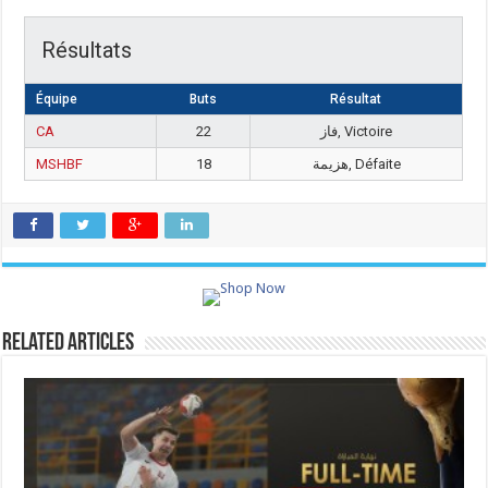
Résultats
Équipe
Buts
Résultat
CA
22
فاز, Victoire
MSHBF
18
هزيمة, Défaite
Related Articles