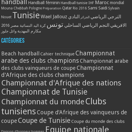
handball
Maroc
Handball féminin
mondial
Handball tunisie
IHF
Qatar
Sami Saidi
Mouna Chebbah
Pologne
Rio 2016
Sylvain
Préparation
Tunisie
Wael Jallouz
الترجي الرياضي
النادي
Nouet
الجزائر
تونس
الافريقي
النجم الرياضي الساحلي
مصر 2016
كرة اليد النسائية
مكارم المهدية
وائل جلوز
Catégories
Championnat
Beach handball
Cahier technique
arabe des clubs champions
Championnat arabe
Championnat
des clubs vainqueurs de coupe
d'Afrique des clubs champions
Championnat d'Afrique des nations
Championnat de Tunisie
Clubs
Championnat du monde
tunisiens
Coupe d'Afrique des vainqueurs de
Coupe de Tunisie
coupe
Coupe du monde des clubs
Equipe nationale
Division d'honneur hommes