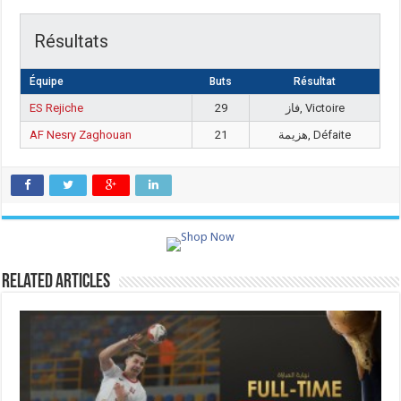
Résultats
Équipe
Buts
Résultat
ES Rejiche
29
فاز, Victoire
AF Nesry Zaghouan
21
هزيمة, Défaite
Related Articles