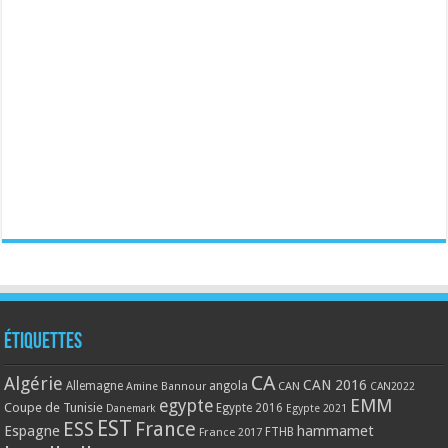
Étiquettes
CA
Algérie
CAN 2016
Allemagne
angola
CAN
Amine Bannour
CAN2022
EMM
egypte
Coupe de Tunisie
Egypte 2016
Danemark
Egypte 2021
EST
ESS
France
Espagne
hammamet
France 2017
FTHB