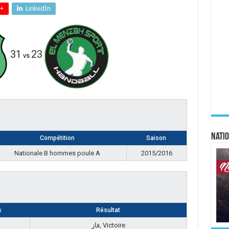
+
LinkedIn
31
23
vs
Natio
Compétition
Saison
Nationale B hommes poule A
2015/2016
s
Résultat
فاز, Victoire