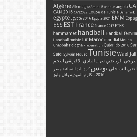
CA
Algérie
Allemagne
angola
Amine Bannour
CAN 2016
Coupe de Tunisie
CAN2022
Danemark
EMM
egypte
Espa
Egypte 2016
Egypte 2021
EST
ESS
France
France 2017
FTHB
handball
hammamet
Handball fémini
Maroc
mondial
Handball tunisie
IHF
Mouna
Qatar
Sa
Chebbah
Pologne
Rio 2016
Préparation
Tunisie
Wael Jal
Saidi
Sylvain Nouet
لترجي الرياضي
النادي الافريقي
النجم
الجزائر
تونس
ياضي الساحلي
مصر
كرة اليد النسائية
مكارم المهدية
2016
وائل جلوز