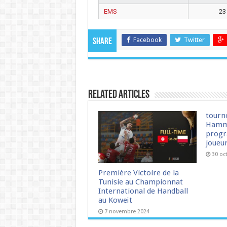
EMS
23
Facebook
Twitter
Share
Related Articles
tourn
Hamm
progr
joueu
30 oc
Première Victoire de la
Tunisie au Championnat
International de Handball
au Koweït
7 novembre 2024