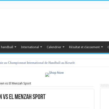
 handball
International
Calendrier
Résultat et classement
C
isie au Championnat International de Handball au Koweït
ken vs El Menzah Sport
n vs El Menzah Sport