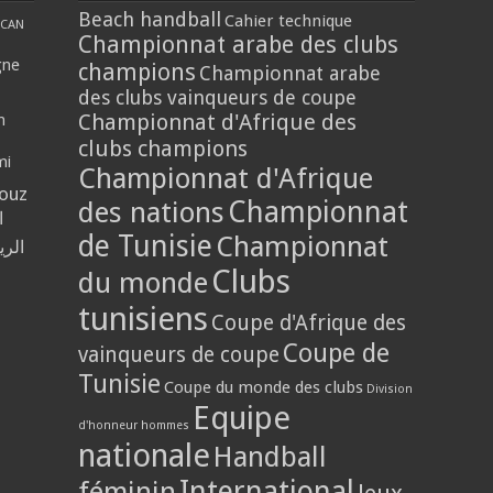
Beach handball
Cahier technique
CAN
Championnat arabe des clubs
gne
champions
Championnat arabe
des clubs vainqueurs de coupe
Championnat d'Afrique des
n
clubs champions
mi
Championnat d'Afrique
louz
Championnat
des nations
ا
de Tunisie
Championnat
الر
Clubs
du monde
tunisiens
Coupe d'Afrique des
Coupe de
vainqueurs de coupe
Tunisie
Coupe du monde des clubs
Division
Equipe
d'honneur hommes
nationale
Handball
International
féminin