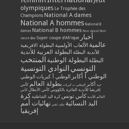
Jeux
olympiques
Le Trophée des
National A dames
Champions
National A hommes
National B
National B hommes
dames
Non classé
Non
أخبار
Super coupe d'Afrique
classé @ar
عالمية
الألعاب الأولمبية
البطولة الافريقية
البطولة العربية للأندية
للأندية البطلة
المنتخب
البطولة الوطنية
البطلة
التونسي
النوادي التونسية
الوطني أ أكابر
الوطني أ كبريات
الوطني
بطولة العالم
ب أكابر
كأس
الوطني ب كبريات
إفريقيا للأندية الفائزة بالكؤوس
كأس الأبطال
كأس
كرة
كأس تونس
كرة اليد الشاطئية
العالم للأندية
اليد النسائية
نهائيات أمم
ملف تقني
إفريقيا