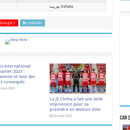
هزيمة, Défaite
Google +
LinkedIn
oi international
amet 2023 :
amme et liste des
rs convoqués
tobre 2023
La JS Chihia a fait une belle
impression pour sa
première en division élite
30 août 2023
CAN 2