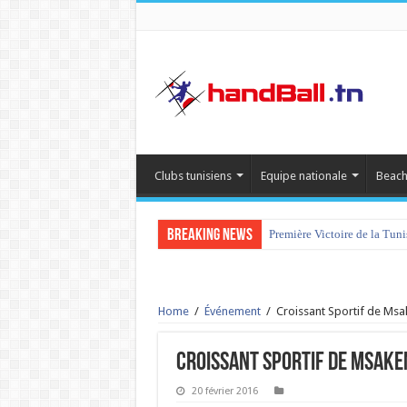
Clubs tunisiens
Equipe nationale
Beach
Breaking News
Première Victoire de la Tun
Home
/
Événement
/
Croissant Sportif de Msa
Croissant Sportif de Msake
20 février 2016