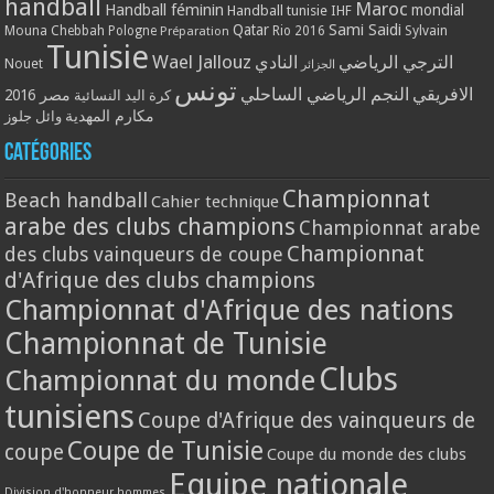
handball
Maroc
Handball féminin
mondial
Handball tunisie
IHF
Qatar
Sami Saidi
Mouna Chebbah
Pologne
Rio 2016
Sylvain
Préparation
Tunisie
Wael Jallouz
الترجي الرياضي
النادي
Nouet
الجزائر
تونس
الافريقي
النجم الرياضي الساحلي
مصر 2016
كرة اليد النسائية
مكارم المهدية
وائل جلوز
Catégories
Championnat
Beach handball
Cahier technique
arabe des clubs champions
Championnat arabe
Championnat
des clubs vainqueurs de coupe
d'Afrique des clubs champions
Championnat d'Afrique des nations
Championnat de Tunisie
Clubs
Championnat du monde
tunisiens
Coupe d'Afrique des vainqueurs de
Coupe de Tunisie
coupe
Coupe du monde des clubs
Equipe nationale
Division d'honneur hommes