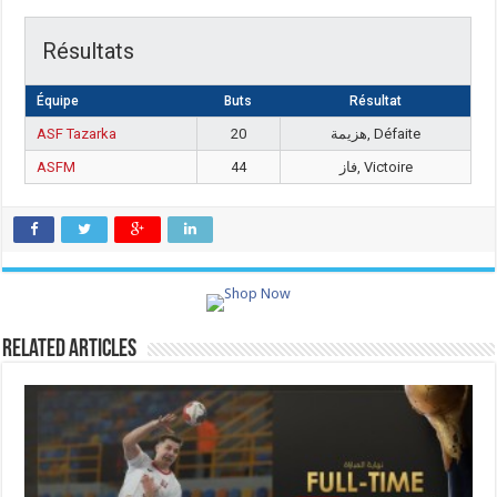
Résultats
Équipe
Buts
Résultat
ASF Tazarka
20
هزيمة, Défaite
ASFM
44
فاز, Victoire
Related Articles