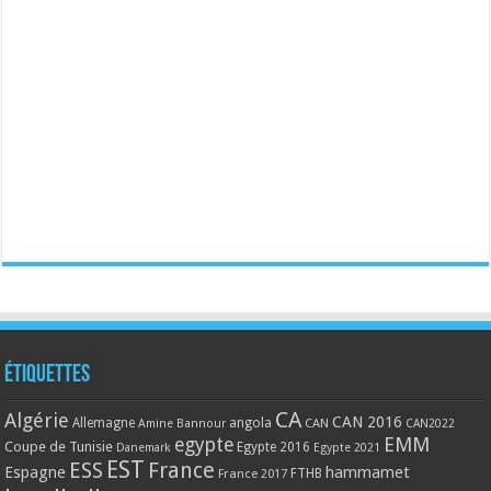
Étiquettes
CA
Algérie
CAN 2016
Allemagne
angola
CAN
Amine Bannour
CAN2022
EMM
egypte
Coupe de Tunisie
Egypte 2016
Danemark
Egypte 2021
EST
ESS
France
Espagne
hammamet
France 2017
FTHB