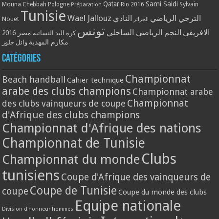
Qatar
Sami Saidi
Mouna Chebbah
Pologne
Rio 2016
Sylvain
Préparation
Tunisie
Wael Jallouz
الترجي الرياضي
النادي
Nouet
الجزائر
تونس
الافريقي
النجم الرياضي الساحلي
مصر 2016
كرة اليد النسائية
مكارم المهدية
وائل جلوز
Catégories
Championnat
Beach handball
Cahier technique
arabe des clubs champions
Championnat arabe
Championnat
des clubs vainqueurs de coupe
d'Afrique des clubs champions
Championnat d'Afrique des nations
Championnat de Tunisie
Clubs
Championnat du monde
tunisiens
Coupe d'Afrique des vainqueurs de
Coupe de Tunisie
coupe
Coupe du monde des clubs
Equipe nationale
Division d'honneur hommes