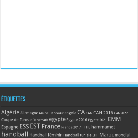
Étiquettes
CA
Algérie
CAN 2016
Allemagne
angola
CAN
Amine Bannour
CAN2022
EMM
egypte
Coupe de Tunisie
Egypte 2016
Danemark
Egypte 2021
EST
ESS
France
Espagne
hammamet
France 2017
FTHB
handball
Maroc
Handball féminin
mondial
Handball tunisie
IHF