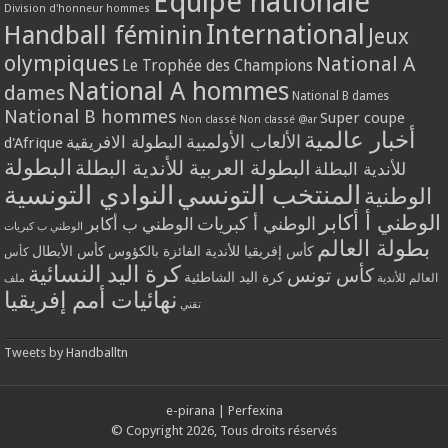
Equipe nationale
Division d'honneur hommes
International
Handball féminin
Jeux
olympiques
National A
Le Trophée des Champions
National A hommes
dames
National B dames
National B hommes
Super coupe
Non classé
Non classé @ar
أخبار عالمية
الألعاب الأولمبية
البطولة الافريقية
d'Afrique
البطولة
البطولة العربية للأندية البطلة
للأندية البطلة
المنتخب التونسي
النوادي التونسية
الوطنية
الوطني أ أكابر
الوطني أ كبريات
الوطني ب أكابر
الوطني ب كبريات
بطولة العالم
كأس إفريقيا للأندية الفائزة بالكؤوس
كأس الأبطال
كأس
كرة اليد النسائية
كأس تونس
كرة اليد الشاطئية
العالم للأندية
ملف
نهائيات أمم إفريقيا
تقني
Tweets by Handballtn
e-pirana
|
Perfexina
© Copyright 2026, Tous droits réservés