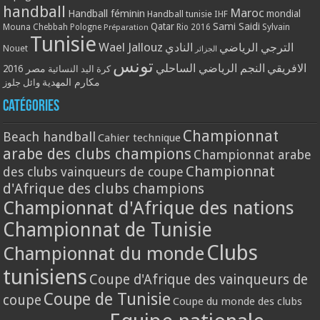
handball
Maroc
Handball féminin
mondial
Handball tunisie
IHF
Qatar
Sami Saidi
Mouna Chebbah
Pologne
Rio 2016
Sylvain
Préparation
Tunisie
Wael Jallouz
الترجي الرياضي
النادي
Nouet
الجزائر
تونس
الافريقي
النجم الرياضي الساحلي
مصر 2016
كرة اليد النسائية
مكارم المهدية
وائل جلوز
Catégories
Championnat
Beach handball
Cahier technique
arabe des clubs champions
Championnat arabe
Championnat
des clubs vainqueurs de coupe
d'Afrique des clubs champions
Championnat d'Afrique des nations
Championnat de Tunisie
Clubs
Championnat du monde
tunisiens
Coupe d'Afrique des vainqueurs de
Coupe de Tunisie
coupe
Coupe du monde des clubs