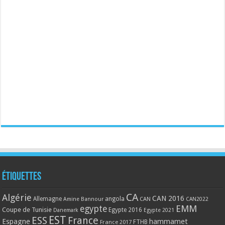
Étiquettes
CA
Algérie
CAN 2016
Allemagne
angola
CAN
Amine Bannour
CAN2022
EMM
egypte
Coupe de Tunisie
Egypte 2016
Danemark
Egypte 2021
EST
ESS
France
Espagne
hammamet
France 2017
FTHB