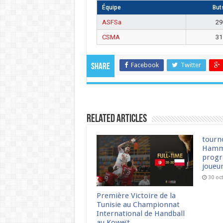
Équipe
But
ASFSa
29
CSMA
31
Facebook
Twitter
Share
Related Articles
tourn
Hamm
progr
joueu
30 oc
Première Victoire de la
Tunisie au Championnat
International de Handball
au Koweït