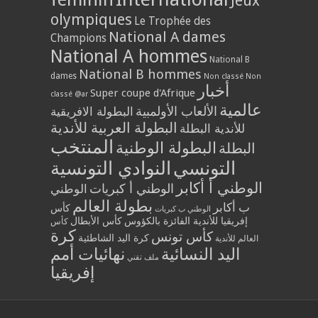
Jeux
olympiques
Le Trophée des
National A dames
Champions
National A hommes
National B
National B hommes
dames
Non classé
Non
أخبار
Super coupe d'Afrique
classé @ar
عالمية
الألعاب الأولمبية
البطولة الافريقية
البطولة العربية للأندية
للأندية البطلة
المنتخب
البطولة الوطنية
البطلة
التونسي
النوادي التونسية
الوطني أ أكابر
الوطني أ كبريات
الوطني
بطولة العالم
ب أكابر
كأس
الوطني ب كبريات
إفريقيا للأندية الفائزة بالكؤوس
كأس الأبطال
كأس
كرة
كأس تونس
كرة اليد الشاطئية
العالم للأندية
اليد النسائية
نهائيات أمم
ملف تقني
إفريقيا