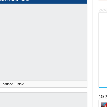
alle El Aouina Sousse
sousse, Tunisie
CAN 2