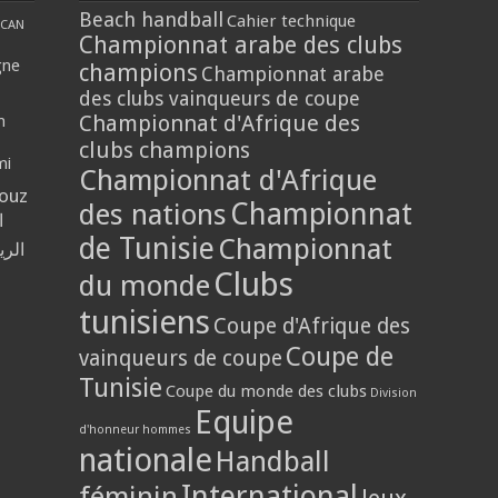
Beach handball
Cahier technique
CAN
Championnat arabe des clubs
gne
champions
Championnat arabe
des clubs vainqueurs de coupe
Championnat d'Afrique des
n
clubs champions
mi
Championnat d'Afrique
louz
Championnat
des nations
ا
de Tunisie
Championnat
الر
Clubs
du monde
tunisiens
Coupe d'Afrique des
Coupe de
vainqueurs de coupe
Tunisie
Coupe du monde des clubs
Division
Equipe
d'honneur hommes
nationale
Handball
International
féminin