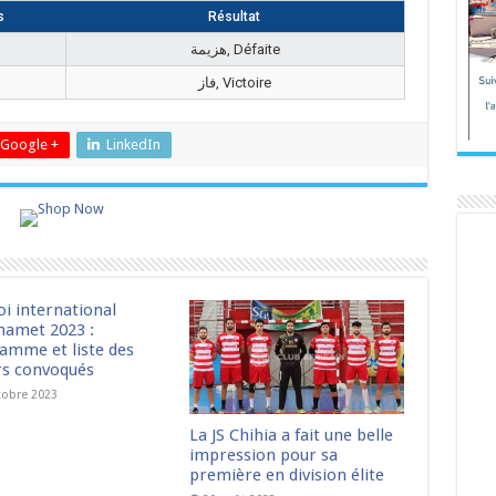
s
Résultat
هزيمة, Défaite
فاز, Victoire
Google +
LinkedIn
oi international
amet 2023 :
amme et liste des
rs convoqués
tobre 2023
La JS Chihia a fait une belle
impression pour sa
première en division élite