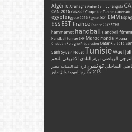
CA
Algérie
Allemagne
angola
Amine Bannour
CAN 2016
Coupe de Tunisie
CAN2022
Danemark
EMM
egypte
Espa
Egypte 2016
Egypte 2021
EST
ESS
France
France 2017
FTHB
handball
hammamet
Handball fémini
Maroc
mondial
Handball tunisie
IHF
Mouna
Qatar
Sa
Chebbah
Pologne
Rio 2016
Préparation
Tunisie
Wael Jal
Saidi
Sylvain Nouet
لترجي الرياضي
النادي الافريقي
النجم
الجزائر
تونس
ياضي الساحلي
مصر
كرة اليد النسائية
مكارم المهدية
2016
وائل جلوز