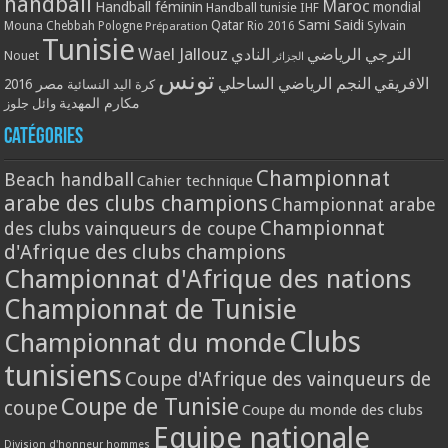
handball
Maroc
Handball féminin
mondial
Handball tunisie
IHF
Qatar
Sami Saidi
Mouna Chebbah
Pologne
Rio 2016
Sylvain
Préparation
Tunisie
Wael Jallouz
الترجي الرياضي
النادي
Nouet
الجزائر
تونس
الافريقي
النجم الرياضي الساحلي
مصر 2016
كرة اليد النسائية
مكارم المهدية
وائل جلوز
Catégories
Championnat
Beach handball
Cahier technique
arabe des clubs champions
Championnat arabe
Championnat
des clubs vainqueurs de coupe
d'Afrique des clubs champions
Championnat d'Afrique des nations
Championnat de Tunisie
Clubs
Championnat du monde
tunisiens
Coupe d'Afrique des vainqueurs de
Coupe de Tunisie
coupe
Coupe du monde des clubs
Equipe nationale
Division d'honneur hommes