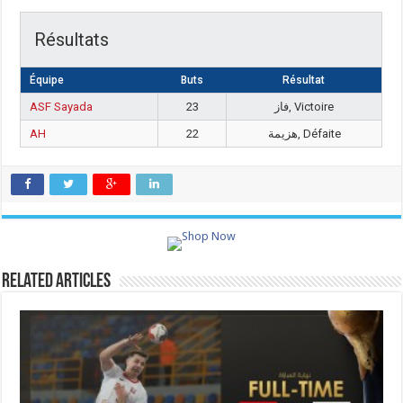
Résultats
Équipe
Buts
Résultat
ASF Sayada
23
فاز, Victoire
AH
22
هزيمة, Défaite
Related Articles