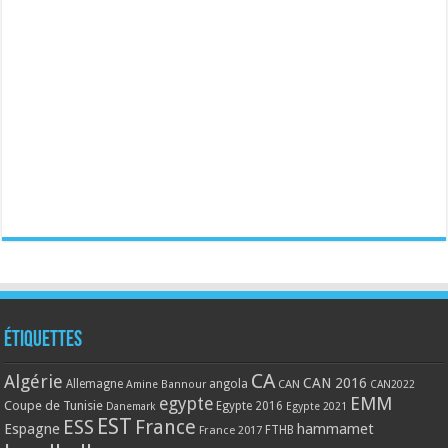
Étiquettes
CA
Algérie
CAN 2016
Allemagne
angola
CAN
Amine Bannour
CAN2022
EMM
egypte
Coupe de Tunisie
Egypte 2016
Danemark
Egypte 2021
EST
ESS
France
Espagne
hammamet
France 2017
FTHB