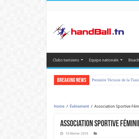
Clubs tunisiens
Equipe nationale
Beach
Breaking News
Première Victoire de la Tun
Home
/
Événement
/
Association Sportive Fém
Association Sportive Fémini
10 février 2016