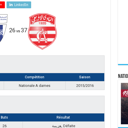
+
LinkedIn
26
37
vs
Natio
Compétition
Saison
Nationale A dames
2015/2016
Buts
Résultat
26
هزيمة, Défaite