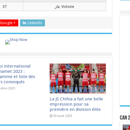
37
فاز, Victoire
Google +
LinkedIn
oi international
amet 2023 :
amme et liste des
rs convoqués
tobre 2023
La JS Chihia a fait une belle
impression pour sa
première en division élite
30 août 2023
CAN 2