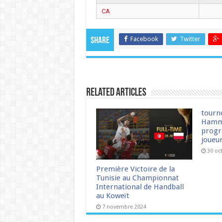
CA
Facebook
Twitter
Share
Related Articles
tourn
Hamm
progr
joueu
30 oc
Première Victoire de la
Tunisie au Championnat
International de Handball
au Koweït
7 novembre 2024