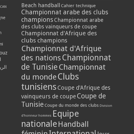
Beach handball
Cahier technique
CAN
Championnat arabe des clubs
gne
champions
Championnat arabe
des clubs vainqueurs de coupe
Championnat d'Afrique des
n
clubs champions
mi
Championnat d'Afrique
louz
Championnat
des nations
ا
de Tunisie
Championnat
الر
Clubs
du monde
tunisiens
Coupe d'Afrique des
Coupe de
vainqueurs de coupe
Tunisie
Coupe du monde des clubs
Division
Equipe
d'honneur hommes
nationale
Handball
International
féminin