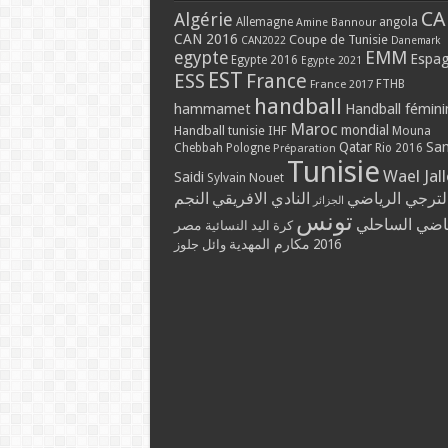
CA
Algérie
Allemagne
angola
Amine Bannour
CAN 2016
Coupe de Tunisie
CAN2022
Danemark
EMM
egypte
Espa
Egypte 2016
Egypte 2021
EST
ESS
France
France 2017
FTHB
handball
hammamet
Handball fémini
Maroc
mondial
Handball tunisie
IHF
Mouna
Qatar
Sa
Chebbah
Pologne
Rio 2016
Préparation
Tunisie
Wael Jal
Saidi
Sylvain Nouet
لترجي الرياضي
النادي الافريقي
النجم
الجزائر
تونس
ياضي الساحلي
مصر
كرة اليد النسائية
مكارم المهدية
2016
وائل جلوز