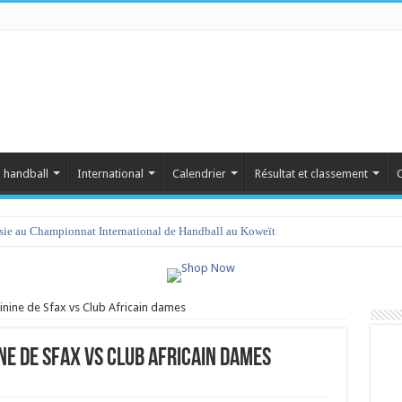
 handball
International
Calendrier
Résultat et classement
C
isie au Championnat International de Handball au Koweït
inine de Sfax vs Club Africain dames
ne de Sfax vs Club Africain dames