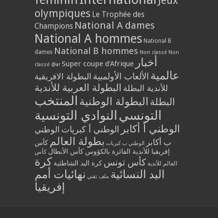
Jeux
olympiques
Le Trophée des
National A dames
Champions
National A hommes
National B
National B hommes
dames
Non classé
Non
أخبار
Super coupe d'Afrique
classé @ar
عالمية
الألعاب الأولمبية
البطولة الافريقية
البطولة العربية للأندية
للأندية البطلة
المنتخب
البطولة الوطنية
البطلة
التونسي
النوادي التونسية
الوطني أ أكابر
الوطني أ كبريات
الوطني
بطولة العالم
ب أكابر
كأس
الوطني ب كبريات
إفريقيا للأندية الفائزة بالكؤوس
كأس الأبطال
كأس
كرة
كأس تونس
كرة اليد الشاطئية
العالم للأندية
اليد النسائية
نهائيات أمم
ملف تقني
إفريقيا