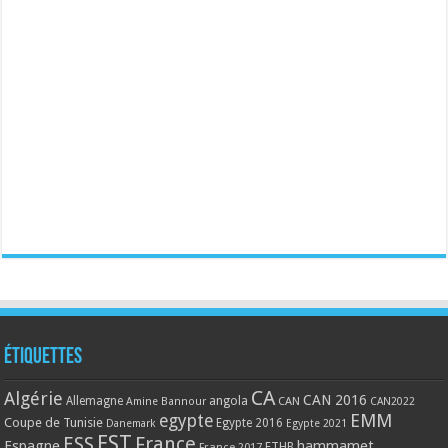
Étiquettes
CA
Algérie
CAN 2016
Allemagne
angola
CAN
Amine Bannour
CAN2022
EMM
egypte
Coupe de Tunisie
Egypte 2016
Danemark
Egypte 2021
EST
ESS
France
Espagne
hammamet
France 2017
FTHB