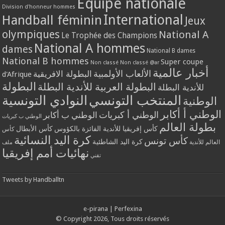
Equipe nationale
Division d'honneur hommes
International
Handball féminin
Jeux
olympiques
National A
Le Trophée des Champions
National A hommes
dames
National B dames
National B hommes
Super coupe
Non classé
Non classé @ar
أخبار عالمية
الألعاب الأولمبية
البطولة الافريقية
d'Afrique
البطولة
البطولة العربية للأندية البطلة
للأندية البطلة
المنتخب التونسي
النوادي التونسية
الوطنية
الوطني أ أكابر
الوطني أ كبريات
الوطني ب أكابر
الوطني ب كبريات
بطولة العالم
كأس إفريقيا للأندية الفائزة بالكؤوس
كأس الأبطال
كأس
كرة اليد النسائية
كأس تونس
كرة اليد الشاطئية
العالم للأندية
ملف
نهائيات أمم إفريقيا
تقني
Tweets by Handballtn
e-pirana
|
Perfexina
© Copyright 2026, Tous droits réservés