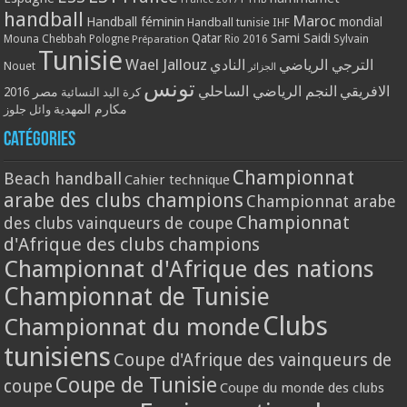
handball
Maroc
Handball féminin
mondial
Handball tunisie
IHF
Qatar
Sami Saidi
Mouna Chebbah
Pologne
Rio 2016
Sylvain
Préparation
Tunisie
Wael Jallouz
الترجي الرياضي
النادي
Nouet
الجزائر
تونس
الافريقي
النجم الرياضي الساحلي
مصر 2016
كرة اليد النسائية
مكارم المهدية
وائل جلوز
Catégories
Championnat
Beach handball
Cahier technique
arabe des clubs champions
Championnat arabe
Championnat
des clubs vainqueurs de coupe
d'Afrique des clubs champions
Championnat d'Afrique des nations
Championnat de Tunisie
Clubs
Championnat du monde
tunisiens
Coupe d'Afrique des vainqueurs de
Coupe de Tunisie
coupe
Coupe du monde des clubs