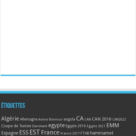
Étiquettes
CA
Algérie
CAN 2016
Allemagne
angola
CAN
Amine Bannour
CAN2022
EMM
egypte
Coupe de Tunisie
Egypte 2016
Danemark
Egypte 2021
EST
ESS
France
Espagne
hammamet
France 2017
FTHB