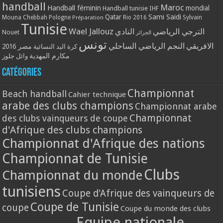
handball
Maroc
Handball féminin
mondial
Handball tunisie
IHF
Qatar
Sami Saidi
Mouna Chebbah
Pologne
Rio 2016
Sylvain
Préparation
Tunisie
Wael Jallouz
الترجي الرياضي
النادي
Nouet
الجزائر
تونس
الافريقي
النجم الرياضي الساحلي
مصر 2016
كرة اليد النسائية
مكارم المهدية
وائل جلوز
Catégories
Championnat
Beach handball
Cahier technique
arabe des clubs champions
Championnat arabe
Championnat
des clubs vainqueurs de coupe
d'Afrique des clubs champions
Championnat d'Afrique des nations
Championnat de Tunisie
Clubs
Championnat du monde
tunisiens
Coupe d'Afrique des vainqueurs de
Coupe de Tunisie
coupe
Coupe du monde des clubs
Equipe nationale