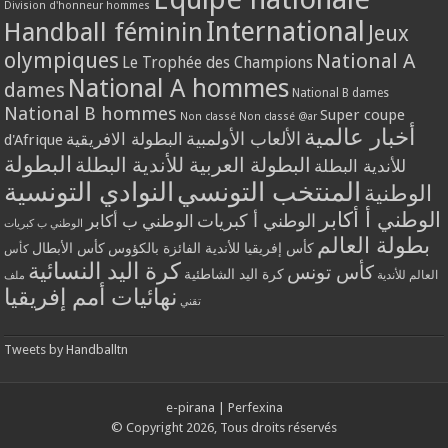
Division d'honneur hommes
International
Handball féminin
Jeux
olympiques
National A
Le Trophée des Champions
National A hommes
dames
National B dames
National B hommes
Super coupe
Non classé
Non classé @ar
أخبار عالمية
الألعاب الأولمبية
البطولة الافريقية
d'Afrique
البطولة
البطولة العربية للأندية البطلة
للأندية البطلة
المنتخب التونسي
النوادي التونسية
الوطنية
الوطني أ أكابر
الوطني أ كبريات
الوطني ب أكابر
الوطني ب كبريات
بطولة العالم
كأس إفريقيا للأندية الفائزة بالكؤوس
كأس الأبطال
كأس
كرة اليد النسائية
كأس تونس
كرة اليد الشاطئية
العالم للأندية
ملف
نهائيات أمم إفريقيا
تقني
Tweets by Handballtn
e-pirana
|
Perfexina
© Copyright 2026, Tous droits réservés