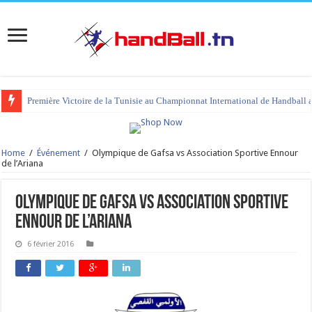
Première Victoire de la Tunisie au Championnat International de Handball 
tournoi international Hammamet 2023 : programme et liste des joueurs co
Home
/
Événement
/
Olympique de Gafsa vs Association Sportive Ennour
de l’Ariana
Olympique de Gafsa vs Association Sportive
Ennour de l’Ariana
6 février 2016