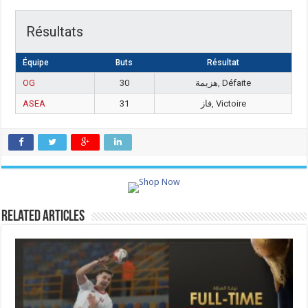
Résultats
Équipe
Buts
Résultat
OG
30
هزيمة, Défaite
ASEA
31
فاز, Victoire
Related Articles