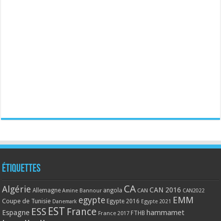
Étiquettes
CA
Algérie
CAN 2016
Allemagne
angola
CAN
Amine Bannour
CAN2022
EMM
egypte
Coupe de Tunisie
Egypte 2016
Danemark
Egypte 2021
EST
ESS
France
Espagne
hammamet
France 2017
FTHB