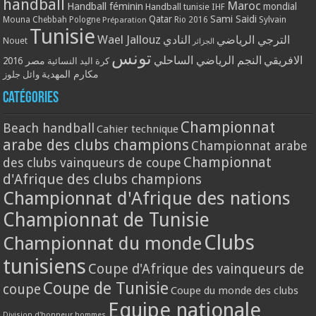
handball
Maroc
Handball féminin
mondial
Handball tunisie
IHF
Qatar
Sami Saidi
Mouna Chebbah
Pologne
Rio 2016
Sylvain
Préparation
Tunisie
Wael Jallouz
الترجي الرياضي
النادي
Nouet
الجزائر
تونس
الافريقي
النجم الرياضي الساحلي
مصر 2016
كرة اليد النسائية
مكارم المهدية
وائل جلوز
Catégories
Championnat
Beach handball
Cahier technique
arabe des clubs champions
Championnat arabe
Championnat
des clubs vainqueurs de coupe
d'Afrique des clubs champions
Championnat d'Afrique des nations
Championnat de Tunisie
Clubs
Championnat du monde
tunisiens
Coupe d'Afrique des vainqueurs de
Coupe de Tunisie
coupe
Coupe du monde des clubs
Equipe nationale
Division d'honneur hommes