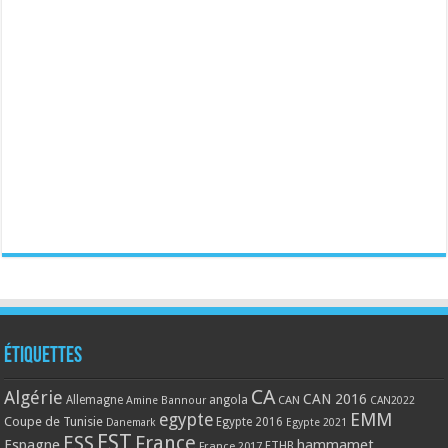
Étiquettes
CA
Algérie
CAN 2016
Allemagne
angola
CAN
Amine Bannour
CAN2022
EMM
egypte
Coupe de Tunisie
Egypte 2016
Danemark
Egypte 2021
EST
ESS
France
Espagne
hammamet
France 2017
FTHB