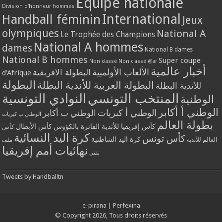
Equipe nationale
Division d'honneur hommes
International
Handball féminin
Jeux
olympiques
National A
Le Trophée des Champions
National A hommes
dames
National B dames
National B hommes
Super coupe
Non classé
Non classé @ar
أخبار عالمية
الألعاب الأولمبية
البطولة الافريقية
d'Afrique
البطولة
البطولة العربية للأندية البطلة
للأندية البطلة
المنتخب التونسي
النوادي التونسية
الوطنية
الوطني أ أكابر
الوطني أ كبريات
الوطني ب أكابر
الوطني ب كبريات
بطولة العالم
كأس إفريقيا للأندية الفائزة بالكؤوس
كأس الأبطال
كأس
كرة اليد النسائية
كأس تونس
كرة اليد الشاطئية
العالم للأندية
ملف
نهائيات أمم إفريقيا
تقني
Tweets by Handballtn
e-pirana
|
Perfexina
© Copyright 2026, Tous droits réservés