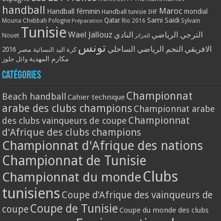
handball
Maroc
Handball féminin
mondial
Handball tunisie
IHF
Qatar
Sami Saidi
Mouna Chebbah
Pologne
Rio 2016
Sylvain
Préparation
Tunisie
Wael Jallouz
الترجي الرياضي
النادي
Nouet
الجزائر
تونس
الافريقي
النجم الرياضي الساحلي
مصر 2016
كرة اليد النسائية
مكارم المهدية
وائل جلوز
Catégories
Championnat
Beach handball
Cahier technique
arabe des clubs champions
Championnat arabe
Championnat
des clubs vainqueurs de coupe
d'Afrique des clubs champions
Championnat d'Afrique des nations
Championnat de Tunisie
Clubs
Championnat du monde
tunisiens
Coupe d'Afrique des vainqueurs de
Coupe de Tunisie
coupe
Coupe du monde des clubs