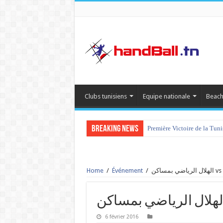
Clubs tunisiens
Equipe nationale
Beach
Breaking News
Première Victoire de la Tun
Home
/
Événement
/
6 février 2016