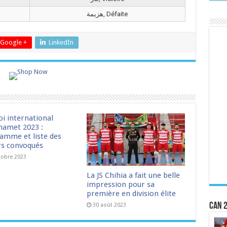
هزيمة, Défaite
Google +
LinkedIn
oi international
amet 2023 :
amme et liste des
rs convoqués
tobre 2023
La JS Chihia a fait une belle
impression pour sa
première en division élite
CAN 2
30 août 2023