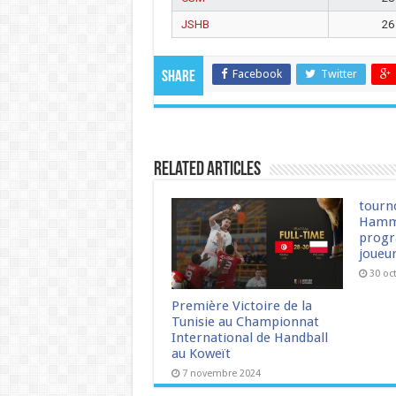
JSHB
26
Facebook
Twitter
Share
Related Articles
tourn
Hamm
progr
joueu
30 oc
Première Victoire de la
Tunisie au Championnat
International de Handball
au Koweït
7 novembre 2024