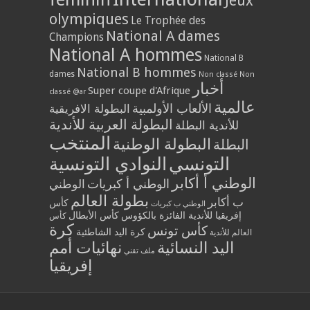
Jeux
olympiques
Le Trophée des
National A dames
Champions
National A hommes
National B
National B hommes
dames
Non classé
Non
أخبار
Super coupe d'Afrique
classé @ar
عالمية
الألعاب الأولمبية
البطولة الافريقية
البطولة العربية للأندية
للأندية البطلة
المنتخب
البطولة الوطنية
البطلة
التونسي
النوادي التونسية
الوطني أ أكابر
الوطني أ كبريات
الوطني
بطولة العالم
ب أكابر
كأس
الوطني ب كبريات
إفريقيا للأندية الفائزة بالكؤوس
كأس الأبطال
كأس
كرة
كأس تونس
كرة اليد الشاطئية
العالم للأندية
اليد النسائية
نهائيات أمم
ملف تقني
إفريقيا