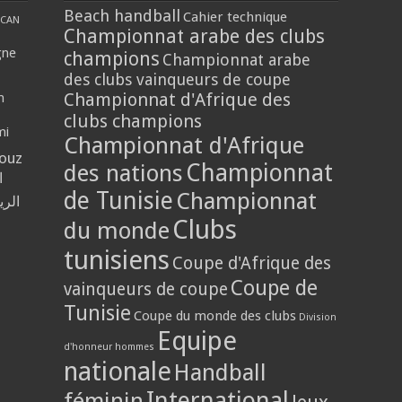
Beach handball
Cahier technique
CAN
Championnat arabe des clubs
gne
champions
Championnat arabe
des clubs vainqueurs de coupe
Championnat d'Afrique des
n
clubs champions
mi
Championnat d'Afrique
louz
Championnat
des nations
ا
de Tunisie
Championnat
الر
Clubs
du monde
tunisiens
Coupe d'Afrique des
Coupe de
vainqueurs de coupe
Tunisie
Coupe du monde des clubs
Division
Equipe
d'honneur hommes
nationale
Handball
International
féminin