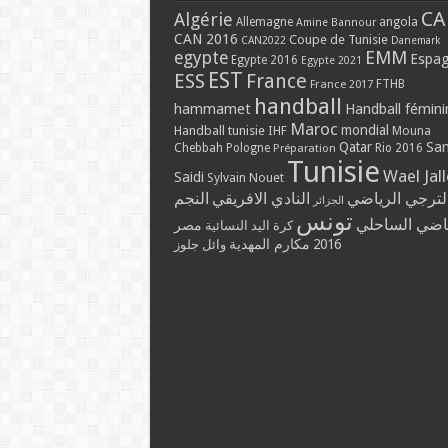
CA
Algérie
Allemagne
angola
Amine Bannour
CAN 2016
Coupe de Tunisie
CAN2022
Danemark
EMM
egypte
Espa
Egypte 2016
Egypte 2021
EST
ESS
France
France 2017
FTHB
handball
hammamet
Handball fémini
Maroc
mondial
Handball tunisie
IHF
Mouna
Qatar
Sa
Chebbah
Pologne
Rio 2016
Préparation
Tunisie
Wael Jal
Saidi
Sylvain Nouet
لترجي الرياضي
النادي الافريقي
النجم
الجزائر
تونس
ياضي الساحلي
مصر
كرة اليد النسائية
مكارم المهدية
2016
وائل جلوز