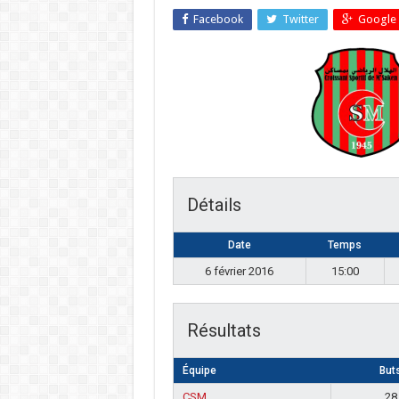
Facebook
Twitter
Google 
Détails
Date
Temps
6 février 2016
15:00
Résultats
Équipe
But
CSM
28