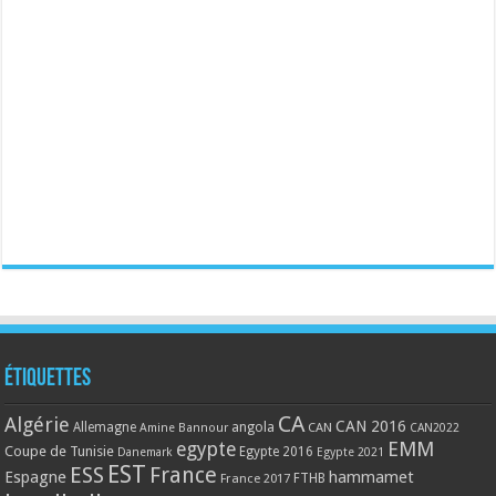
Étiquettes
CA
Algérie
CAN 2016
Allemagne
angola
CAN
Amine Bannour
CAN2022
EMM
egypte
Coupe de Tunisie
Egypte 2016
Danemark
Egypte 2021
EST
ESS
France
Espagne
hammamet
France 2017
FTHB