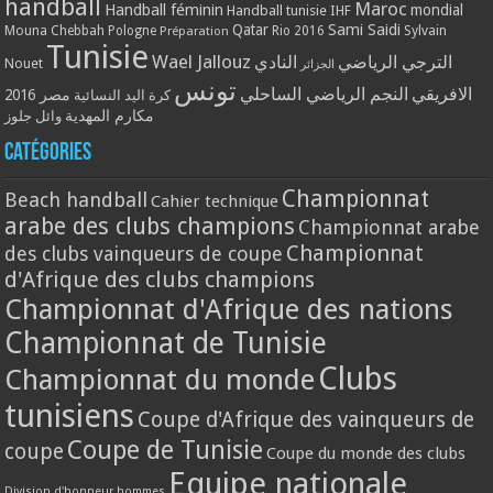
handball
Maroc
Handball féminin
mondial
Handball tunisie
IHF
Qatar
Sami Saidi
Mouna Chebbah
Pologne
Rio 2016
Sylvain
Préparation
Tunisie
Wael Jallouz
الترجي الرياضي
النادي
Nouet
الجزائر
تونس
الافريقي
النجم الرياضي الساحلي
مصر 2016
كرة اليد النسائية
مكارم المهدية
وائل جلوز
Catégories
Championnat
Beach handball
Cahier technique
arabe des clubs champions
Championnat arabe
Championnat
des clubs vainqueurs de coupe
d'Afrique des clubs champions
Championnat d'Afrique des nations
Championnat de Tunisie
Clubs
Championnat du monde
tunisiens
Coupe d'Afrique des vainqueurs de
Coupe de Tunisie
coupe
Coupe du monde des clubs
Equipe nationale
Division d'honneur hommes