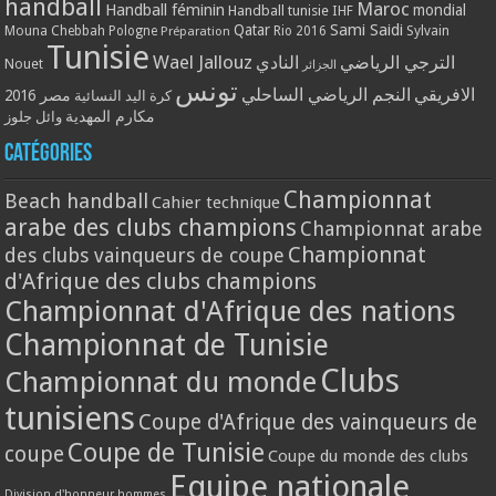
handball
Maroc
Handball féminin
mondial
Handball tunisie
IHF
Qatar
Sami Saidi
Mouna Chebbah
Pologne
Rio 2016
Sylvain
Préparation
Tunisie
Wael Jallouz
الترجي الرياضي
النادي
Nouet
الجزائر
تونس
الافريقي
النجم الرياضي الساحلي
مصر 2016
كرة اليد النسائية
مكارم المهدية
وائل جلوز
Catégories
Championnat
Beach handball
Cahier technique
arabe des clubs champions
Championnat arabe
Championnat
des clubs vainqueurs de coupe
d'Afrique des clubs champions
Championnat d'Afrique des nations
Championnat de Tunisie
Clubs
Championnat du monde
tunisiens
Coupe d'Afrique des vainqueurs de
Coupe de Tunisie
coupe
Coupe du monde des clubs
Equipe nationale
Division d'honneur hommes