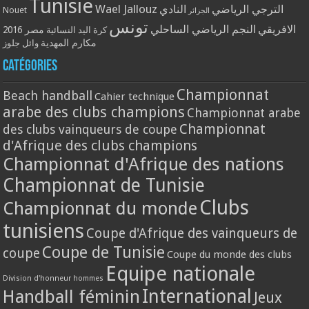
Tunisie
Wael Jallouz
الترجي الرياضي
النادي
Nouet
الجزائر
تونس
الافريقي
النجم الرياضي الساحلي
مصر 2016
كرة اليد النسائية
مكارم المهدية
وائل جلوز
Catégories
Championnat
Beach handball
Cahier technique
arabe des clubs champions
Championnat arabe
Championnat
des clubs vainqueurs de coupe
d'Afrique des clubs champions
Championnat d'Afrique des nations
Championnat de Tunisie
Clubs
Championnat du monde
tunisiens
Coupe d'Afrique des vainqueurs de
Coupe de Tunisie
coupe
Coupe du monde des clubs
Equipe nationale
Division d'honneur hommes
International
Handball féminin
Jeux