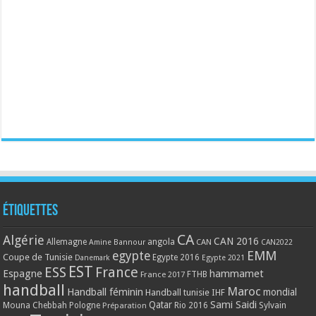
Étiquettes
CA
Algérie
CAN 2016
Allemagne
angola
CAN
Amine Bannour
CAN2022
EMM
egypte
Coupe de Tunisie
Egypte 2016
Danemark
Egypte 2021
EST
ESS
France
Espagne
hammamet
France 2017
FTHB
handball
Maroc
Handball féminin
mondial
Handball tunisie
IHF
Qatar
Sami Saidi
Mouna Chebbah
Pologne
Rio 2016
Sylvain
Préparation