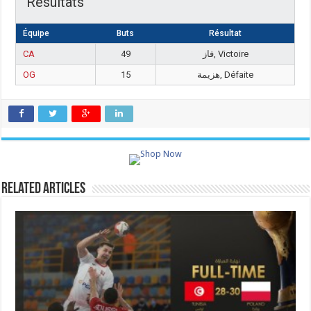
Résultats
Équipe
Buts
Résultat
CA
49
فاز, Victoire
OG
15
هزيمة, Défaite
Related Articles