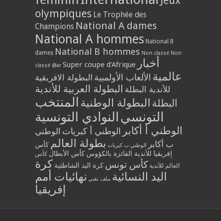
Jeux
olympiques
Le Trophée des
National A dames
Champions
National A hommes
National B
National B hommes
dames
Non classé
Non
أخبار
Super coupe d'Afrique
classé @ar
عالمية
الألعاب الأولمبية
البطولة الافريقية
البطولة العربية للأندية
للأندية البطلة
المنتخب
البطولة الوطنية
البطلة
التونسي
النوادي التونسية
الوطني أ أكابر
الوطني أ كبريات
الوطني
بطولة العالم
ب أكابر
كأس
الوطني ب كبريات
إفريقيا للأندية الفائزة بالكؤوس
كأس الأبطال
كأس
كرة
كأس تونس
كرة اليد الشاطئية
العالم للأندية
اليد النسائية
نهائيات أمم
ملف تقني
إفريقيا