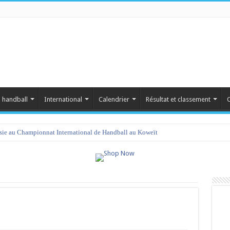
 handball
International
Calendrier
Résultat et classement
C
isie au Championnat International de Handball au Koweït
amet 2023 : programme et liste des joueurs convoqués