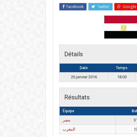
Facebook
Twitter
Google 
Détails
Date
Temps
26 janvier 2016
18:00
Résultats
Équipe
Bu
مصر
3
المغرب
1