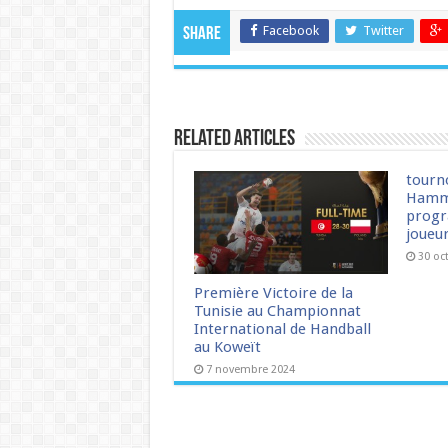
Facebook
Twitter
Share
Related Articles
tourn
Hamm
progr
joueu
30 oc
Première Victoire de la
Tunisie au Championnat
International de Handball
au Koweït
7 novembre 2024