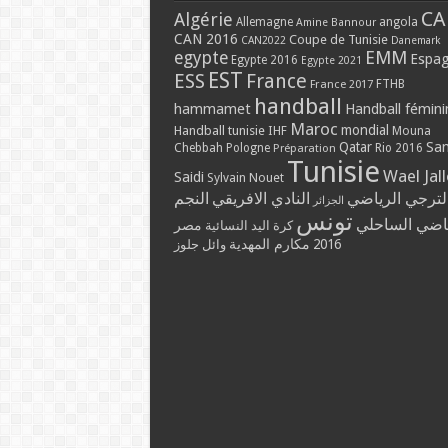
CA
Algérie
Allemagne
angola
Amine Bannour
CAN 2016
Coupe de Tunisie
CAN2022
Danemark
EMM
egypte
Espa
Egypte 2016
Egypte 2021
EST
ESS
France
France 2017
FTHB
handball
hammamet
Handball fémini
Maroc
mondial
Handball tunisie
IHF
Mouna
Qatar
Sa
Chebbah
Pologne
Rio 2016
Préparation
Tunisie
Wael Jal
Saidi
Sylvain Nouet
لترجي الرياضي
النادي الافريقي
النجم
الجزائر
تونس
ياضي الساحلي
مصر
كرة اليد النسائية
مكارم المهدية
2016
وائل جلوز