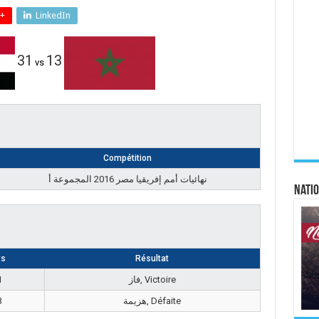
+
LinkedIn
31
13
vs
Compétition
نهائيات أمم إفريقيا مصر 2016 المجموعة أ
Natio
ts
Résultat
1
فاز, Victoire
3
هزيمة, Défaite