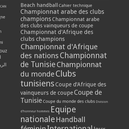
Beach handball
Cahier technique
CAN
Championnat arabe des clubs
gne
champions
Championnat arabe
des clubs vainqueurs de coupe
Championnat d'Afrique des
n
clubs champions
mi
Championnat d'Afrique
louz
Championnat
des nations
ا
de Tunisie
Championnat
الر
Clubs
du monde
tunisiens
Coupe d'Afrique des
Coupe de
vainqueurs de coupe
Tunisie
Coupe du monde des clubs
Division
Equipe
d'honneur hommes
nationale
Handball
International
féminin