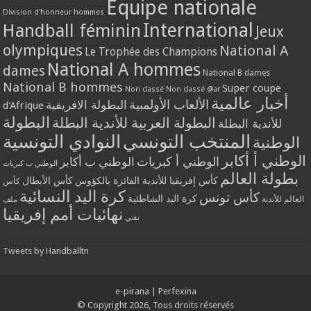
Equipe nationale
Division d'honneur hommes
International
Handball féminin
Jeux
olympiques
National A
Le Trophée des Champions
National A hommes
dames
National B dames
National B hommes
Super coupe
Non classé
Non classé @ar
أخبار عالمية
الألعاب الأولمبية
البطولة الافريقية
d'Afrique
البطولة
البطولة العربية للأندية البطلة
للأندية البطلة
المنتخب التونسي
النوادي التونسية
الوطنية
الوطني أ أكابر
الوطني أ كبريات
الوطني ب أكابر
الوطني ب كبريات
بطولة العالم
كأس إفريقيا للأندية الفائزة بالكؤوس
كأس الأبطال
كأس
كرة اليد النسائية
كأس تونس
كرة اليد الشاطئية
العالم للأندية
ملف
نهائيات أمم إفريقيا
تقني
Tweets by Handballtn
e-pirana
|
Perfexina
© Copyright 2026, Tous droits réservés