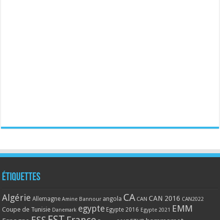
Étiquettes
CA
Algérie
CAN 2016
Allemagne
angola
CAN
Amine Bannour
CAN2022
EMM
egypte
Coupe de Tunisie
Egypte 2016
Danemark
Egypte 2021
EST