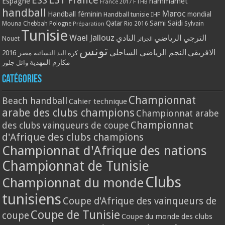
ESS
France
Espagne
hammamet
France 2017
FTHB
handball
Maroc
Handball féminin
mondial
Handball tunisie
IHF
Qatar
Sami Saidi
Mouna Chebbah
Pologne
Rio 2016
Sylvain
Préparation
Tunisie
Wael Jallouz
الترجي الرياضي
النادي
Nouet
الجزائر
تونس
الافريقي
النجم الرياضي الساحلي
مصر 2016
كرة اليد النسائية
مكارم المهدية
وائل جلوز
Catégories
Championnat
Beach handball
Cahier technique
arabe des clubs champions
Championnat arabe
Championnat
des clubs vainqueurs de coupe
d'Afrique des clubs champions
Championnat d'Afrique des nations
Championnat de Tunisie
Clubs
Championnat du monde
tunisiens
Coupe d'Afrique des vainqueurs de
Coupe de Tunisie
coupe
Coupe du monde des clubs