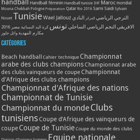
handball
Maroc
Handball féminin
mondial
Handball tunisie
IHF
Qatar
Sami Saidi
Mouna Chebbah
Pologne
Rio 2016
Sylvain
Préparation
Tunisie
Wael Jallouz
الترجي الرياضي
النادي
Nouet
الجزائر
تونس
الافريقي
النجم الرياضي الساحلي
مصر 2016
كرة اليد النسائية
مكارم المهدية
وائل جلوز
Catégories
Championnat
Beach handball
Cahier technique
arabe des clubs champions
Championnat arabe
Championnat
des clubs vainqueurs de coupe
d'Afrique des clubs champions
Championnat d'Afrique des nations
Championnat de Tunisie
Clubs
Championnat du monde
tunisiens
Coupe d'Afrique des vainqueurs de
Coupe de Tunisie
coupe
Coupe du monde des clubs
Equipe nationale
Division d'honneur hommes