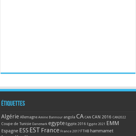
Étiquettes
CA
Algérie
CAN 2016
Allemagne
angola
CAN
Amine Bannour
CAN2022
EMM
egypte
Coupe de Tunisie
Egypte 2016
Danemark
Egypte 2021
EST
ESS
France
Espagne
hammamet
France 2017
FTHB