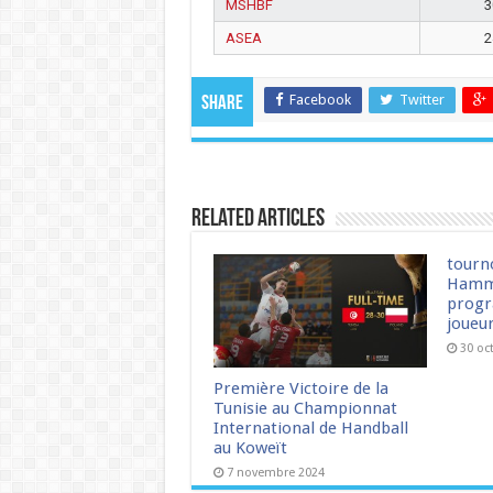
MSHBF
3
ASEA
2
Facebook
Twitter
Share
Related Articles
tourn
Hamm
progr
joueu
30 oc
Première Victoire de la
Tunisie au Championnat
International de Handball
au Koweït
7 novembre 2024