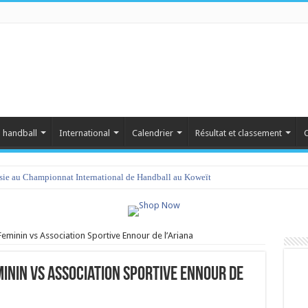
 handball
International
Calendrier
Résultat et classement
C
isie au Championnat International de Handball au Koweït
eminin vs Association Sportive Ennour de l’Ariana
inin vs Association Sportive Ennour de