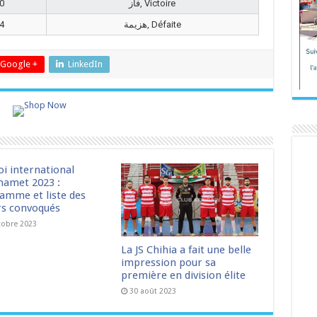
0
فاز, Victoire
4
هزيمة, Défaite
Google +
LinkedIn
oi international
amet 2023 :
amme et liste des
rs convoqués
tobre 2023
La JS Chihia a fait une belle
impression pour sa
première en division élite
30 août 2023