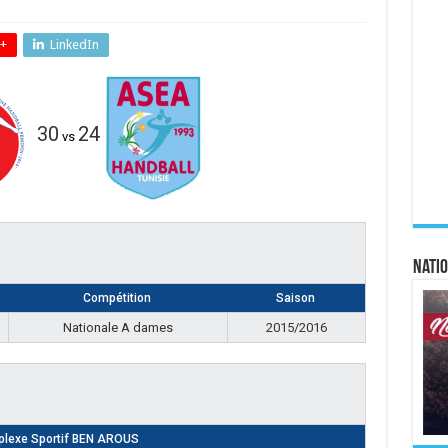
+
LinkedIn
30
24
vs
Natio
Compétition
Saison
Nationale A dames
2015/2016
lexe Sportif BEN AROUS