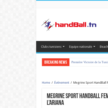
Clubs tunisiens
Equipe nationale
Beach
Breaking News
Première Victoire de la Tun
Home
/
Événement
/
Megrine Sport HandBall F
Megrine Sport HandBall Fem
l’Ariana