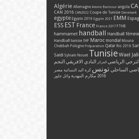
CA
Algérie
Allemagne
angola
Amine Bannour
CAN 2016
Coupe de Tunisie
CAN2022
Danemark
EMM
egypte
Espa
Egypte 2016
Egypte 2021
EST
ESS
France
France 2017
FTHB
handball
hammamet
Handball fémini
Maroc
mondial
Handball tunisie
IHF
Mouna
Qatar
Sa
Chebbah
Pologne
Rio 2016
Préparation
Tunisie
Wael Jal
Saidi
Sylvain Nouet
لترجي الرياضي
النادي الافريقي
النجم
الجزائر
تونس
ياضي الساحلي
مصر
كرة اليد النسائية
مكارم المهدية
2016
وائل جلوز