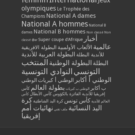
Jeux
olympiques
Le Trophée des
National A dames
Champions
National A hommes
National B
National B hommes
dames
Non classé
Non
أخبار
Super coupe d'Afrique
classé @ar
عالمية
الألعاب الأولمبية
البطولة الافريقية
البطولة العربية للأندية
للأندية البطلة
المنتخب
البطولة الوطنية
البطلة
التونسي
النوادي التونسية
الوطني أ أكابر
الوطني أ كبريات
الوطني
بطولة العالم
ب أكابر
كأس
الوطني ب كبريات
إفريقيا للأندية الفائزة بالكؤوس
كأس الأبطال
كأس
كرة
كأس تونس
كرة اليد الشاطئية
العالم للأندية
اليد النسائية
نهائيات أمم
ملف تقني
إفريقيا