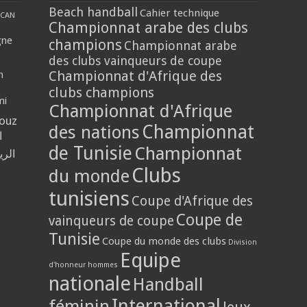
Beach handball
Cahier technique
CAN
Championnat arabe des clubs
gne
champions
Championnat arabe
des clubs vainqueurs de coupe
Championnat d'Afrique des
n
clubs champions
mi
Championnat d'Afrique
louz
Championnat
des nations
ا
de Tunisie
Championnat
الر
Clubs
du monde
tunisiens
Coupe d'Afrique des
Coupe de
vainqueurs de coupe
Tunisie
Coupe du monde des clubs
Division
Equipe
d'honneur hommes
nationale
Handball
International
féminin