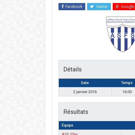
Facebook
Twitter
Google 
Détails
Date
Temps
2 janvier 2016
16:00
Résultats
Équipe
ASF Sfax