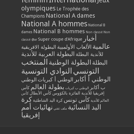
Jeux
olympiques
Le Trophée des
National A dames
Champions
National A hommes
National B
National B hommes
dames
Non classé
Non
أخبار
Super coupe d'Afrique
classé @ar
عالمية
الألعاب الأولمبية
البطولة الافريقية
البطولة العربية للأندية
للأندية البطلة
المنتخب
البطولة الوطنية
البطلة
التونسي
النوادي التونسية
الوطني أ أكابر
الوطني أ كبريات
الوطني
بطولة العالم
ب أكابر
كأس
الوطني ب كبريات
إفريقيا للأندية الفائزة بالكؤوس
كأس الأبطال
كأس
كرة
كأس تونس
كرة اليد الشاطئية
العالم للأندية
اليد النسائية
نهائيات أمم
ملف تقني
إفريقيا