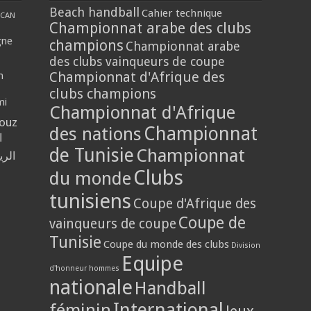
Beach handball
Cahier technique
CAN
Championnat arabe des clubs
gne
champions
Championnat arabe
des clubs vainqueurs de coupe
Championnat d'Afrique des
n
clubs champions
mi
Championnat d'Afrique
louz
Championnat
des nations
ا
de Tunisie
Championnat
الر
Clubs
du monde
tunisiens
Coupe d'Afrique des
Coupe de
vainqueurs de coupe
Tunisie
Coupe du monde des clubs
Division
Equipe
d'honneur hommes
nationale
Handball
International
féminin