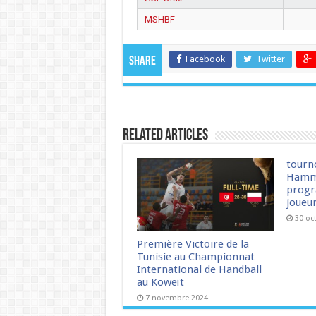
MSHBF
Facebook
Twitter
Share
Related Articles
tourn
Hamm
progr
joueu
30 oc
Première Victoire de la
Tunisie au Championnat
International de Handball
au Koweït
7 novembre 2024