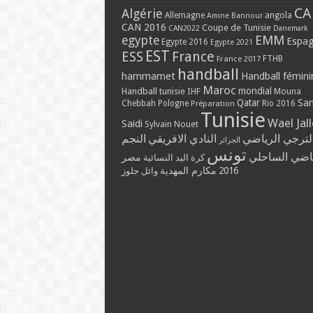
CA
Algérie
Allemagne
angola
Amine Bannour
CAN 2016
Coupe de Tunisie
CAN2022
Danemark
EMM
egypte
Espa
Egypte 2016
Egypte 2021
EST
ESS
France
France 2017
FTHB
handball
hammamet
Handball fémini
Maroc
mondial
Handball tunisie
IHF
Mouna
Qatar
Sa
Chebbah
Pologne
Rio 2016
Préparation
Tunisie
Wael Jal
Saidi
Sylvain Nouet
لترجي الرياضي
النادي الافريقي
النجم
الجزائر
تونس
ياضي الساحلي
مصر
كرة اليد النسائية
مكارم المهدية
2016
وائل جلوز