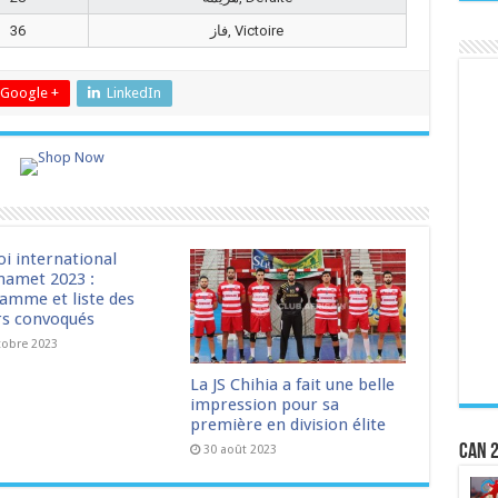
36
فاز, Victoire
Google +
LinkedIn
oi international
amet 2023 :
amme et liste des
rs convoqués
tobre 2023
La JS Chihia a fait une belle
impression pour sa
première en division élite
CAN 2
30 août 2023