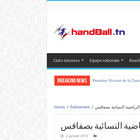
Clubs tunisiens
Equipe nationale
Beach
Breaking News
Première Victoire de la Tun
Home
/
Événement
/
2 janvier 2016