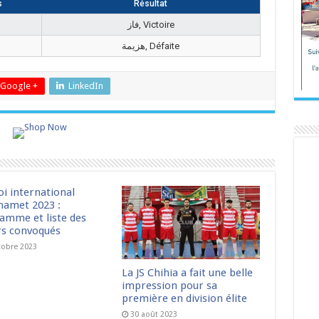
s
Résultat
فاز, Victoire
هزيمة, Défaite
Google +
LinkedIn
oi international
amet 2023 :
amme et liste des
rs convoqués
tobre 2023
La JS Chihia a fait une belle
impression pour sa
première en division élite
30 août 2023