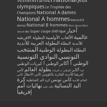
Jeux
olympiques
Le Trophée des
National A dames
Champions
National A hommes
National B
National B hommes
dames
Non classé
Non
أخبار
Super coupe d'Afrique
classé @ar
عالمية
الألعاب الأولمبية
البطولة الافريقية
البطولة العربية للأندية
للأندية البطلة
المنتخب
البطولة الوطنية
البطلة
التونسي
النوادي التونسية
الوطني أ أكابر
الوطني أ كبريات
الوطني
بطولة العالم
ب أكابر
كأس
الوطني ب كبريات
إفريقيا للأندية الفائزة بالكؤوس
كأس الأبطال
كأس
كرة
كأس تونس
كرة اليد الشاطئية
العالم للأندية
اليد النسائية
نهائيات أمم
ملف تقني
إفريقيا