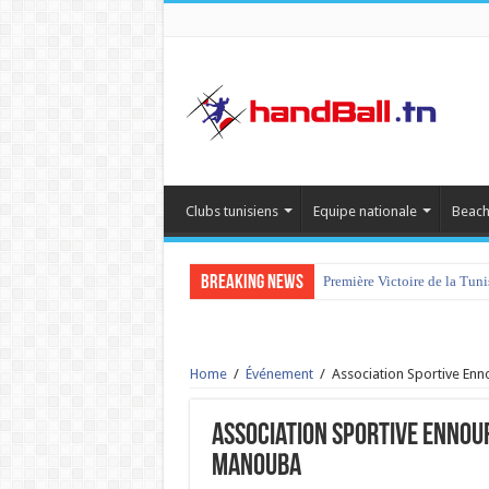
Clubs tunisiens
Equipe nationale
Beach
Breaking News
Première Victoire de la Tun
Home
/
Événement
/
Association Sportive Enn
Association Sportive Ennour
Manouba