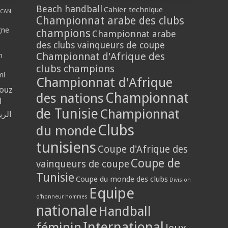
Beach handball
Cahier technique
CAN
Championnat arabe des clubs
gne
champions
Championnat arabe
des clubs vainqueurs de coupe
Championnat d'Afrique des
n
clubs champions
mi
Championnat d'Afrique
louz
Championnat
des nations
ا
de Tunisie
Championnat
الر
Clubs
du monde
tunisiens
Coupe d'Afrique des
Coupe de
vainqueurs de coupe
Tunisie
Coupe du monde des clubs
Division
Equipe
d'honneur hommes
nationale
Handball
International
féminin