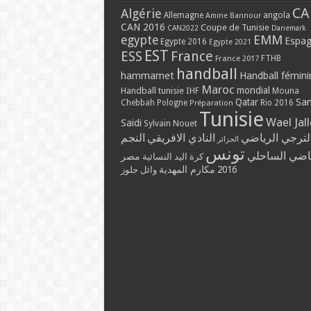
CA
Algérie
Allemagne
angola
Amine Bannour
CAN 2016
Coupe de Tunisie
CAN2022
Danemark
EMM
egypte
Espa
Egypte 2016
Egypte 2021
EST
ESS
France
France 2017
FTHB
handball
hammamet
Handball fémini
Maroc
mondial
Handball tunisie
IHF
Mouna
Qatar
Sa
Chebbah
Pologne
Rio 2016
Préparation
Tunisie
Wael Jal
Saidi
Sylvain Nouet
لترجي الرياضي
النادي الافريقي
النجم
الجزائر
تونس
ياضي الساحلي
مصر
كرة اليد النسائية
مكارم المهدية
2016
وائل جلوز