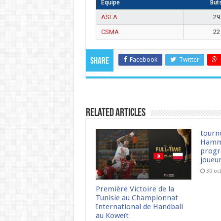
Équipe
But
ASEA
29
CSMA
22
Facebook
Twitter
Share
Related Articles
tourn
Hamm
progr
joueu
30 oc
Première Victoire de la
Tunisie au Championnat
International de Handball
au Koweït