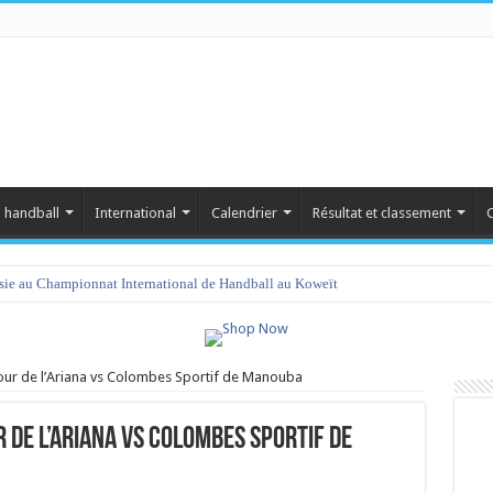
 handball
International
Calendrier
Résultat et classement
C
isie au Championnat International de Handball au Koweït
our de l’Ariana vs Colombes Sportif de Manouba
 de l’Ariana vs Colombes Sportif de