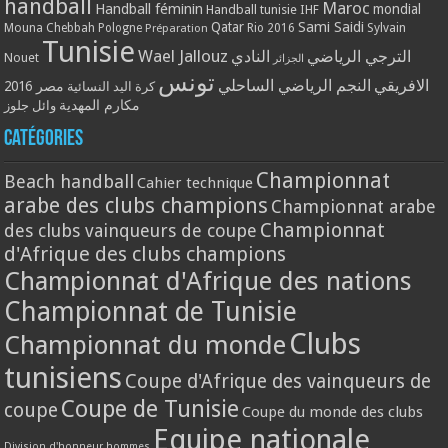
handball
Maroc
Handball féminin
mondial
Handball tunisie
IHF
Qatar
Sami Saidi
Mouna Chebbah
Pologne
Rio 2016
Sylvain
Préparation
Tunisie
Wael Jallouz
الترجي الرياضي
النادي
Nouet
الجزائر
تونس
الافريقي
النجم الرياضي الساحلي
مصر 2016
كرة اليد النسائية
مكارم المهدية
وائل جلوز
Catégories
Championnat
Beach handball
Cahier technique
arabe des clubs champions
Championnat arabe
Championnat
des clubs vainqueurs de coupe
d'Afrique des clubs champions
Championnat d'Afrique des nations
Championnat de Tunisie
Clubs
Championnat du monde
tunisiens
Coupe d'Afrique des vainqueurs de
Coupe de Tunisie
coupe
Coupe du monde des clubs
Equipe nationale
Division d'honneur hommes