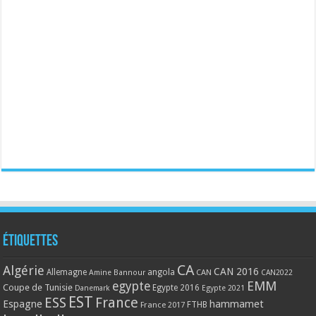
Étiquettes
CA
Algérie
CAN 2016
Allemagne
angola
CAN
Amine Bannour
CAN2022
EMM
egypte
Coupe de Tunisie
Egypte 2016
Danemark
Egypte 2021
EST
ESS
France
Espagne
hammamet
France 2017
FTHB