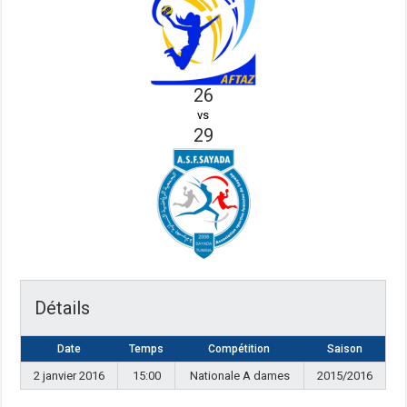
26
vs
29
Détails
Date
Temps
Compétition
Saison
2 janvier 2016
15:00
Nationale A dames
2015/2016