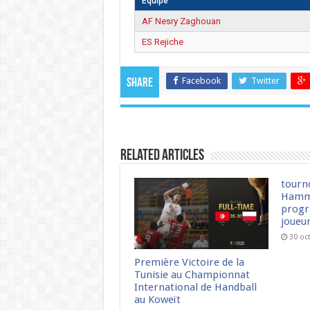
Équipe
AF Nesry Zaghouan
ES Rejiche
Facebook
Twitter
Share
Related Articles
tourn
Hamm
progr
joueu
30 oc
Première Victoire de la
Tunisie au Championnat
International de Handball
au Koweït