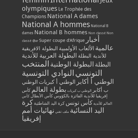
Jeux
olympiques
Le Trophée des
National A dames
Champions
National A hommes
National B
National B hommes
dames
Non classé
Non
أخبار
Super coupe d'Afrique
classé @ar
عالمية
الألعاب الأولمبية
البطولة الافريقية
البطولة العربية للأندية
للأندية البطلة
المنتخب
البطولة الوطنية
البطلة
التونسي
النوادي التونسية
الوطني أ أكابر
الوطني أ كبريات
الوطني
بطولة العالم
ب أكابر
كأس
الوطني ب كبريات
إفريقيا للأندية الفائزة بالكؤوس
كأس الأبطال
كأس
كرة
كأس تونس
كرة اليد الشاطئية
العالم للأندية
اليد النسائية
نهائيات أمم
ملف تقني
إفريقيا