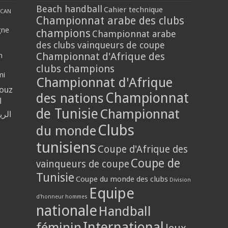
Beach handball
Cahier technique
CAN
Championnat arabe des clubs
gne
champions
Championnat arabe
des clubs vainqueurs de coupe
Championnat d'Afrique des
n
clubs champions
mi
Championnat d'Afrique
louz
Championnat
des nations
ا
de Tunisie
Championnat
الر
Clubs
du monde
tunisiens
Coupe d'Afrique des
Coupe de
vainqueurs de coupe
Tunisie
Coupe du monde des clubs
Division
Equipe
d'honneur hommes
nationale
Handball
International
féminin