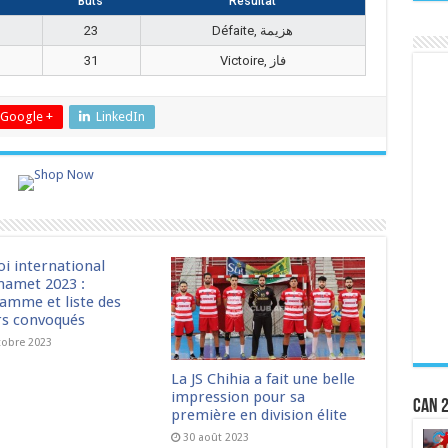
Buts
Résultat
23
Défaite, هزيمة
31
Victoire, فاز
Google +
LinkedIn
oi international
amet 2023 :
amme et liste des
rs convoqués
tobre 2023
La JS Chihia a fait une belle
impression pour sa
CAN 2
première en division élite
30 août 2023