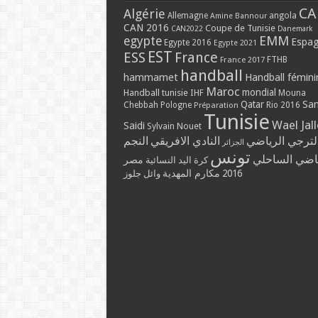
CA
Algérie
Allemagne
angola
Amine Bannour
CAN 2016
Coupe de Tunisie
CAN2022
Danemark
EMM
egypte
Espa
Egypte 2016
Egypte 2021
EST
ESS
France
France 2017
FTHB
handball
hammamet
Handball fémini
Maroc
mondial
Handball tunisie
IHF
Mouna
Qatar
Sa
Chebbah
Pologne
Rio 2016
Préparation
Tunisie
Wael Jal
Saidi
Sylvain Nouet
لترجي الرياضي
النادي الافريقي
النجم
الجزائر
تونس
ياضي الساحلي
مصر
كرة اليد النسائية
مكارم المهدية
2016
وائل جلوز