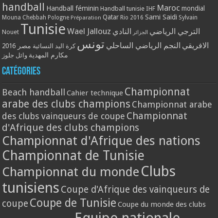
handball
Maroc
Handball féminin
mondial
Handball tunisie
IHF
Qatar
Sami Saidi
Mouna Chebbah
Pologne
Rio 2016
Sylvain
Préparation
Tunisie
Wael Jallouz
الترجي الرياضي
النادي
Nouet
الجزائر
تونس
الافريقي
النجم الرياضي الساحلي
مصر 2016
كرة اليد النسائية
مكارم المهدية
وائل جلوز
Catégories
Championnat
Beach handball
Cahier technique
arabe des clubs champions
Championnat arabe
Championnat
des clubs vainqueurs de coupe
d'Afrique des clubs champions
Championnat d'Afrique des nations
Championnat de Tunisie
Clubs
Championnat du monde
tunisiens
Coupe d'Afrique des vainqueurs de
Coupe de Tunisie
coupe
Coupe du monde des clubs
Equipe nationale