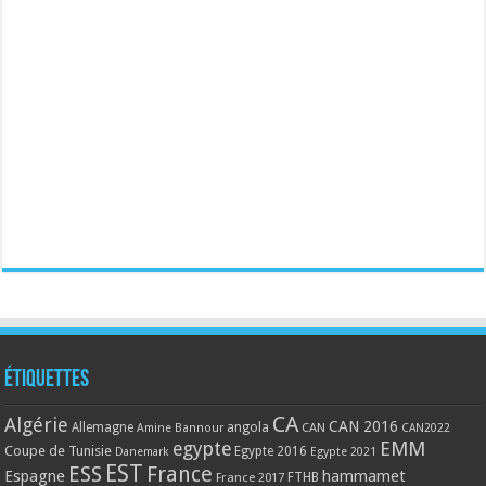
Étiquettes
CA
Algérie
CAN 2016
Allemagne
angola
CAN
Amine Bannour
CAN2022
EMM
egypte
Coupe de Tunisie
Egypte 2016
Danemark
Egypte 2021
EST
ESS
France
Espagne
hammamet
France 2017
FTHB