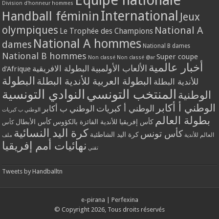
Division d'honneur hommes
International
Handball féminin
Jeux
olympiques
National A
Le Trophée des Champions
National A hommes
dames
National B dames
National B hommes
Super coupe
Non classé
Non classé @ar
أخبار عالمية
الألعاب الأولمبية
البطولة الافريقية
d'Afrique
البطولة
البطولة العربية للأندية البطلة
للأندية البطلة
المنتخب التونسي
النوادي التونسية
الوطنية
الوطني أ أكابر
الوطني أ كبريات
الوطني ب أكابر
الوطني ب كبريات
بطولة العالم
كأس إفريقيا للأندية الفائزة بالكؤوس
كأس الأبطال
كأس
كرة اليد النسائية
كأس تونس
كرة اليد الشاطئية
العالم للأندية
ملف
نهائيات أمم إفريقيا
تقني
Tweets by Handballtn
e-pirana
|
Perfexina
© Copyright 2026, Tous droits réservés