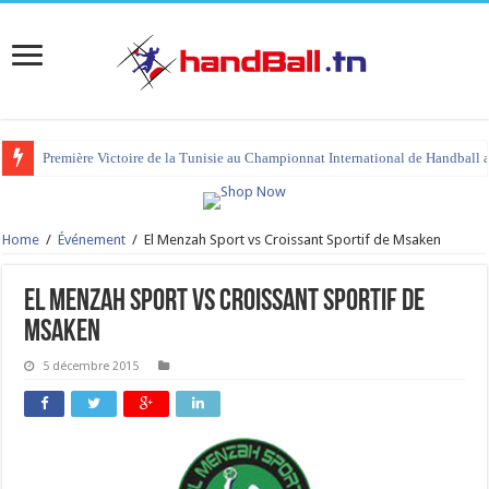
Première Victoire de la Tunisie au Championnat International de Handball 
tournoi international Hammamet 2023 : programme et liste des joueurs co
Home
/
Événement
/
El Menzah Sport vs Croissant Sportif de Msaken
El Menzah Sport vs Croissant Sportif de
Msaken
5 décembre 2015