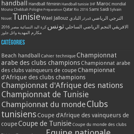
handball
Maroc
Handball féminin
mondial
Handball tunisie
IHF
Qatar
Sami Saidi
Mouna Chebbah
Pologne
Rio 2016
Sylvain
Préparation
Tunisie
Wael Jallouz
الترجي الرياضي
النادي
Nouet
الجزائر
تونس
الافريقي
النجم الرياضي الساحلي
مصر 2016
كرة اليد النسائية
مكارم المهدية
وائل جلوز
Catégories
Championnat
Beach handball
Cahier technique
arabe des clubs champions
Championnat arabe
Championnat
des clubs vainqueurs de coupe
d'Afrique des clubs champions
Championnat d'Afrique des nations
Championnat de Tunisie
Clubs
Championnat du monde
tunisiens
Coupe d'Afrique des vainqueurs de
Coupe de Tunisie
coupe
Coupe du monde des clubs
Equipe nationale