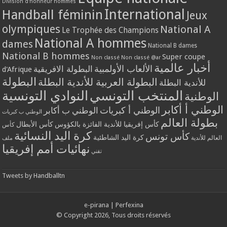
Division d'honneur hommes
International
Handball féminin
Jeux
olympiques
National A
Le Trophée des Champions
National A hommes
dames
National B dames
National B hommes
Super coupe
Non classé
Non classé @ar
أخبار عالمية
الألعاب الأولمبية
البطولة الافريقية
d'Afrique
البطولة
البطولة العربية للأندية البطلة
للأندية البطلة
المنتخب التونسي
النوادي التونسية
الوطنية
الوطني أ أكابر
الوطني أ كبريات
الوطني ب أكابر
الوطني ب كبريات
بطولة العالم
كأس إفريقيا للأندية الفائزة بالكؤوس
كأس الأبطال
كأس
كرة اليد النسائية
كأس تونس
كرة اليد الشاطئية
العالم للأندية
ملف
نهائيات أمم إفريقيا
تقني
Tweets by Handballtn
e-pirana
|
Perfexina
© Copyright 2026, Tous droits réservés