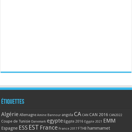
Étiquettes
CA
Algérie
CAN 2016
Allemagne
angola
CAN
Amine Bannour
CAN2022
EMM
egypte
Coupe de Tunisie
Egypte 2016
Danemark
Egypte 2021
EST
ESS
France
Espagne
hammamet
France 2017
FTHB