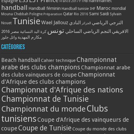
ESS
France
Espagne
hammamet
France 2017
FTHB
handball
Maroc
Handball féminin
mondial
Handball tunisie
IHF
Qatar
Sami Saidi
Mouna Chebbah
Pologne
Rio 2016
Sylvain
Préparation
Tunisie
Wael Jallouz
الترجي الرياضي
النادي
Nouet
الجزائر
تونس
الافريقي
النجم الرياضي الساحلي
مصر 2016
كرة اليد النسائية
مكارم المهدية
وائل جلوز
Catégories
Championnat
Beach handball
Cahier technique
arabe des clubs champions
Championnat arabe
Championnat
des clubs vainqueurs de coupe
d'Afrique des clubs champions
Championnat d'Afrique des nations
Championnat de Tunisie
Clubs
Championnat du monde
tunisiens
Coupe d'Afrique des vainqueurs de
Coupe de Tunisie
coupe
Coupe du monde des clubs