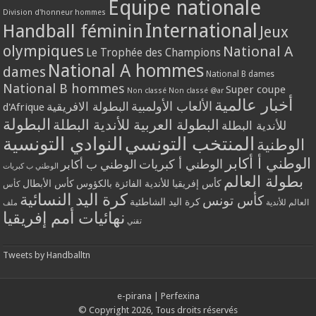
Equipe nationale
Division d'honneur hommes
International
Handball féminin
Jeux
olympiques
National A
Le Trophée des Champions
National A hommes
dames
National B dames
National B hommes
Super coupe
Non classé
Non classé @ar
أخبار عالمية
الألعاب الأولمبية
البطولة الافريقية
d'Afrique
البطولة
البطولة العربية للأندية البطلة
للأندية البطلة
المنتخب التونسي
النوادي التونسية
الوطنية
الوطني أ أكابر
الوطني أ كبريات
الوطني ب أكابر
الوطني ب كبريات
بطولة العالم
كأس إفريقيا للأندية الفائزة بالكؤوس
كأس الأبطال
كأس
كرة اليد النسائية
كأس تونس
كرة اليد الشاطئية
العالم للأندية
ملف
نهائيات أمم إفريقيا
تقني
Tweets by Handballtn
e-pirana
|
Perfexina
© Copyright 2026, Tous droits réservés