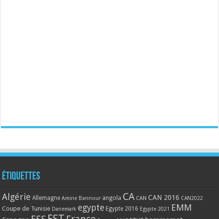
Étiquettes
CA
Algérie
CAN 2016
Allemagne
angola
CAN
Amine Bannour
CAN2022
EMM
egypte
Coupe de Tunisie
Egypte 2016
Danemark
Egypte 2021
EST