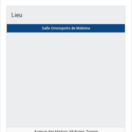
Lieu
Salle Omnisports de Moknine
Avenue des Martyrs, Moknine, Tunisie