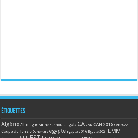
Étiquettes
CA
Algérie
CAN 2016
Allemagne
angola
CAN
Amine Bannour
CAN2022
EMM
egypte
Coupe de Tunisie
Egypte 2016
Danemark
Egypte 2021
EST