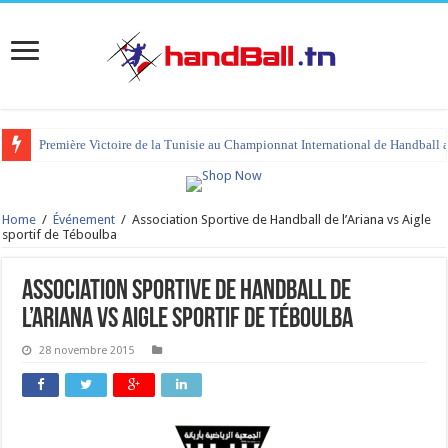
Première Victoire de la Tunisie au Championnat International de Handball 
tournoi international Hammamet 2023 : programme et liste des joueurs co
Home
/
Événement
/
Association Sportive de Handball de l’Ariana vs Aigle
sportif de Téboulba
Association Sportive de Handball de
l’Ariana vs Aigle sportif de Téboulba
28 novembre 2015