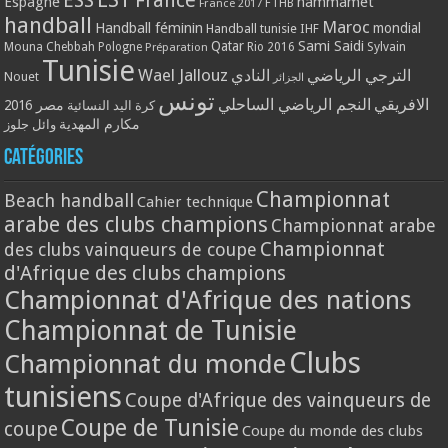
ESS
France
Espagne
hammamet
France 2017
FTHB
handball
Maroc
Handball féminin
mondial
Handball tunisie
IHF
Qatar
Sami Saidi
Mouna Chebbah
Pologne
Rio 2016
Sylvain
Préparation
Tunisie
Wael Jallouz
الترجي الرياضي
النادي
Nouet
الجزائر
تونس
الافريقي
النجم الرياضي الساحلي
مصر 2016
كرة اليد النسائية
مكارم المهدية
وائل جلوز
Catégories
Championnat
Beach handball
Cahier technique
arabe des clubs champions
Championnat arabe
Championnat
des clubs vainqueurs de coupe
d'Afrique des clubs champions
Championnat d'Afrique des nations
Championnat de Tunisie
Clubs
Championnat du monde
tunisiens
Coupe d'Afrique des vainqueurs de
Coupe de Tunisie
coupe
Coupe du monde des clubs