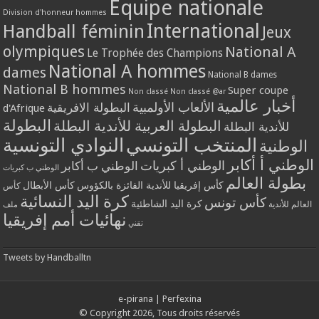
Equipe nationale
Division d'honneur hommes
International
Handball féminin
Jeux
olympiques
National A
Le Trophée des Champions
National A hommes
dames
National B dames
National B hommes
Super coupe
Non classé
Non classé @ar
أخبار عالمية
الألعاب الأولمبية
البطولة الافريقية
d'Afrique
البطولة
البطولة العربية للأندية البطلة
للأندية البطلة
المنتخب التونسي
النوادي التونسية
الوطنية
الوطني أ أكابر
الوطني أ كبريات
الوطني ب أكابر
الوطني ب كبريات
بطولة العالم
كأس إفريقيا للأندية الفائزة بالكؤوس
كأس الأبطال
كأس
كرة اليد النسائية
كأس تونس
كرة اليد الشاطئية
العالم للأندية
ملف
نهائيات أمم إفريقيا
تقني
Tweets by Handballtn
e-pirana
|
Perfexina
© Copyright 2026, Tous droits réservés