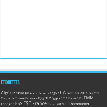
Étiquettes
CA
Algérie
CAN 2016
Allemagne
angola
CAN
Amine Bannour
CAN2022
EMM
egypte
Coupe de Tunisie
Egypte 2016
Danemark
Egypte 2021
EST
ESS
France
Espagne
hammamet
France 2017
FTHB