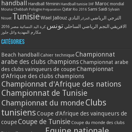
handball
Maroc
Handball féminin
mondial
Handball tunisie
IHF
Qatar
Sami Saidi
Mouna Chebbah
Pologne
Rio 2016
Sylvain
Préparation
Tunisie
Wael Jallouz
الترجي الرياضي
النادي
Nouet
الجزائر
تونس
الافريقي
النجم الرياضي الساحلي
مصر 2016
كرة اليد النسائية
مكارم المهدية
وائل جلوز
Catégories
Championnat
Beach handball
Cahier technique
arabe des clubs champions
Championnat arabe
Championnat
des clubs vainqueurs de coupe
d'Afrique des clubs champions
Championnat d'Afrique des nations
Championnat de Tunisie
Clubs
Championnat du monde
tunisiens
Coupe d'Afrique des vainqueurs de
Coupe de Tunisie
coupe
Coupe du monde des clubs
Equipe nationale