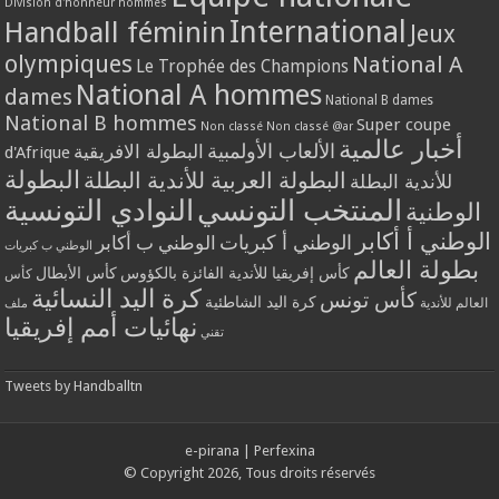
Division d'honneur hommes
International
Handball féminin
Jeux
olympiques
National A
Le Trophée des Champions
National A hommes
dames
National B dames
National B hommes
Super coupe
Non classé
Non classé @ar
أخبار عالمية
الألعاب الأولمبية
البطولة الافريقية
d'Afrique
البطولة
البطولة العربية للأندية البطلة
للأندية البطلة
المنتخب التونسي
النوادي التونسية
الوطنية
الوطني أ أكابر
الوطني أ كبريات
الوطني ب أكابر
الوطني ب كبريات
بطولة العالم
كأس إفريقيا للأندية الفائزة بالكؤوس
كأس الأبطال
كأس
كرة اليد النسائية
كأس تونس
كرة اليد الشاطئية
العالم للأندية
ملف
نهائيات أمم إفريقيا
تقني
Tweets by Handballtn
e-pirana
|
Perfexina
© Copyright 2026, Tous droits réservés