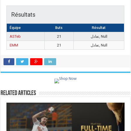
Résultats
Équipe
Buts
Résultat
ASTeb
21
تعادل, Null
EMM
21
تعادل, Null
Related Articles