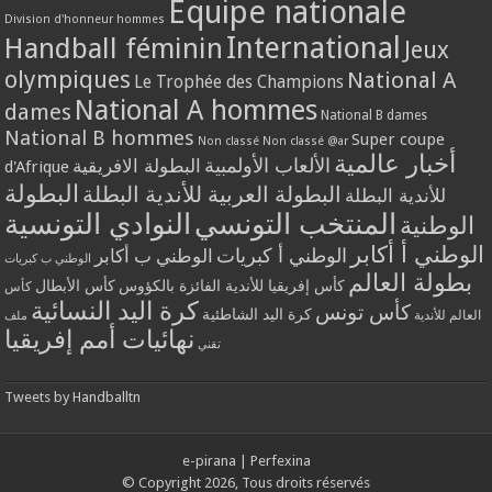
Equipe nationale
Division d'honneur hommes
International
Handball féminin
Jeux
olympiques
National A
Le Trophée des Champions
National A hommes
dames
National B dames
National B hommes
Super coupe
Non classé
Non classé @ar
أخبار عالمية
الألعاب الأولمبية
البطولة الافريقية
d'Afrique
البطولة
البطولة العربية للأندية البطلة
للأندية البطلة
المنتخب التونسي
النوادي التونسية
الوطنية
الوطني أ أكابر
الوطني أ كبريات
الوطني ب أكابر
الوطني ب كبريات
بطولة العالم
كأس إفريقيا للأندية الفائزة بالكؤوس
كأس الأبطال
كأس
كرة اليد النسائية
كأس تونس
كرة اليد الشاطئية
العالم للأندية
ملف
نهائيات أمم إفريقيا
تقني
Tweets by Handballtn
e-pirana
|
Perfexina
© Copyright 2026, Tous droits réservés