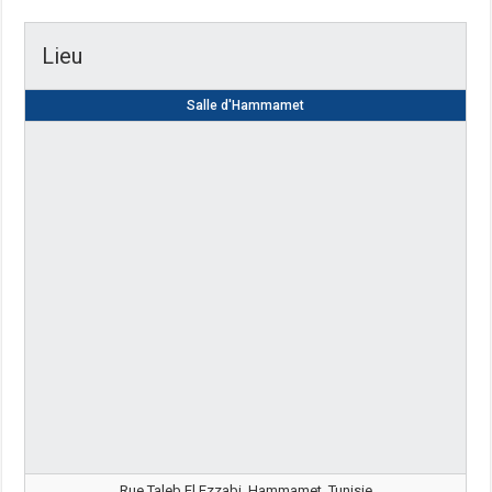
Lieu
Salle d'Hammamet
Rue Taleb El Ezzabi, Hammamet, Tunisie