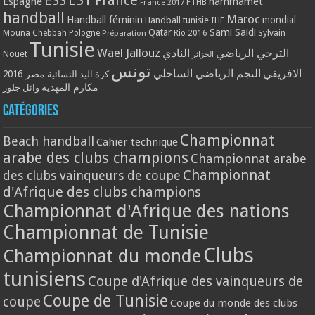
ESS
France
Espagne
hammamet
France 2017
FTHB
handball
Maroc
Handball féminin
mondial
Handball tunisie
IHF
Qatar
Sami Saidi
Mouna Chebbah
Pologne
Rio 2016
Sylvain
Préparation
Tunisie
Wael Jallouz
الترجي الرياضي
النادي
Nouet
الجزائر
تونس
الافريقي
النجم الرياضي الساحلي
مصر 2016
كرة اليد النسائية
مكارم المهدية
وائل جلوز
Catégories
Championnat
Beach handball
Cahier technique
arabe des clubs champions
Championnat arabe
Championnat
des clubs vainqueurs de coupe
d'Afrique des clubs champions
Championnat d'Afrique des nations
Championnat de Tunisie
Clubs
Championnat du monde
tunisiens
Coupe d'Afrique des vainqueurs de
Coupe de Tunisie
coupe
Coupe du monde des clubs