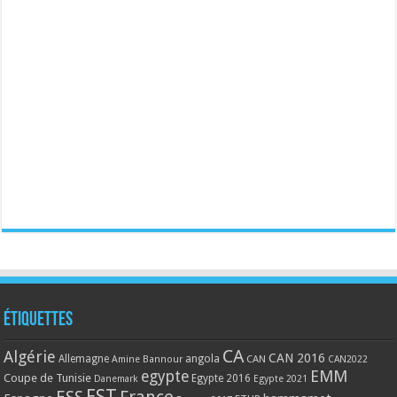
Étiquettes
CA
Algérie
CAN 2016
Allemagne
angola
CAN
Amine Bannour
CAN2022
EMM
egypte
Coupe de Tunisie
Egypte 2016
Danemark
Egypte 2021
EST