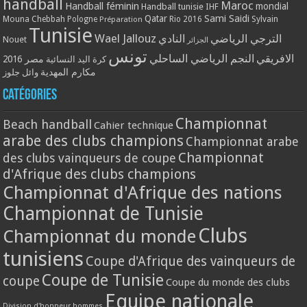
handball
Maroc
Handball féminin
mondial
Handball tunisie
IHF
Qatar
Sami Saidi
Mouna Chebbah
Pologne
Rio 2016
Sylvain
Préparation
Tunisie
Wael Jallouz
الترجي الرياضي
النادي
Nouet
الجزائر
تونس
الافريقي
النجم الرياضي الساحلي
مصر 2016
كرة اليد النسائية
مكارم المهدية
وائل جلوز
Catégories
Championnat
Beach handball
Cahier technique
arabe des clubs champions
Championnat arabe
Championnat
des clubs vainqueurs de coupe
d'Afrique des clubs champions
Championnat d'Afrique des nations
Championnat de Tunisie
Clubs
Championnat du monde
tunisiens
Coupe d'Afrique des vainqueurs de
Coupe de Tunisie
coupe
Coupe du monde des clubs
Equipe nationale
Division d'honneur hommes