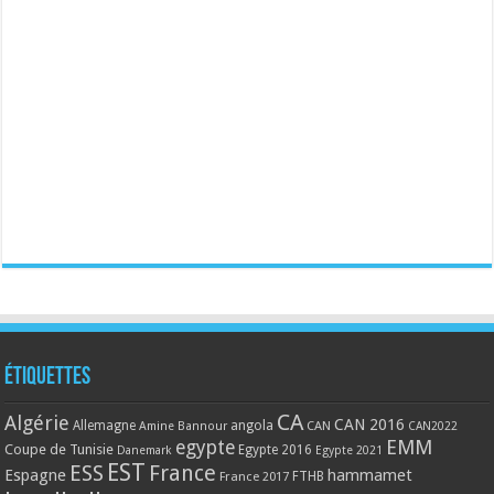
Étiquettes
CA
Algérie
CAN 2016
Allemagne
angola
CAN
Amine Bannour
CAN2022
EMM
egypte
Coupe de Tunisie
Egypte 2016
Danemark
Egypte 2021
EST
ESS
France
Espagne
hammamet
France 2017
FTHB