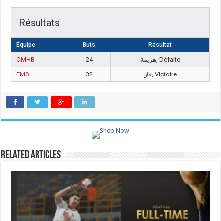
Résultats
Équipe
Buts
Résultat
OMHB
24
هزيمة, Défaite
EMS
32
فاز, Victoire
Related Articles