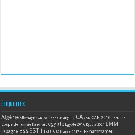
Étiquettes
CA
Algérie
CAN 2016
Allemagne
angola
CAN
Amine Bannour
CAN2022
EMM
egypte
Coupe de Tunisie
Egypte 2016
Danemark
Egypte 2021
EST
ESS
France
Espagne
hammamet
France 2017
FTHB