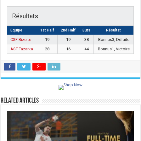
Résultats
Équipe
1st Half
2nd Half
Buts
Résultat
CSF Bizerte
19
19
38
Bonnus3, Défaite
ASF Tazarka
28
16
44
Bonnus1, Victoire
Related Articles