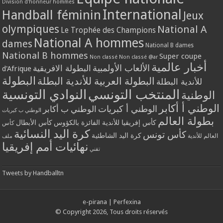
Division d'honneur hommes
International
Handball féminin
Jeux
olympiques
National A
Le Trophée des Champions
National A hommes
dames
National B dames
National B hommes
Super coupe
Non classé
Non classé @ar
أخبار عالمية
الألعاب الأولمبية
البطولة الافريقية
d'Afrique
البطولة
البطولة العربية للأندية البطلة
للأندية البطلة
المنتخب التونسي
النوادي التونسية
الوطنية
الوطني أ أكابر
الوطني أ كبريات
الوطني ب أكابر
الوطني ب كبريات
بطولة العالم
كأس إفريقيا للأندية الفائزة بالكؤوس
كأس الأبطال
كأس
كرة اليد النسائية
كأس تونس
كرة اليد الشاطئية
العالم للأندية
ملف
نهائيات أمم إفريقيا
تقني
Tweets by Handballtn
e-pirana
|
Perfexina
© Copyright 2026, Tous droits réservés