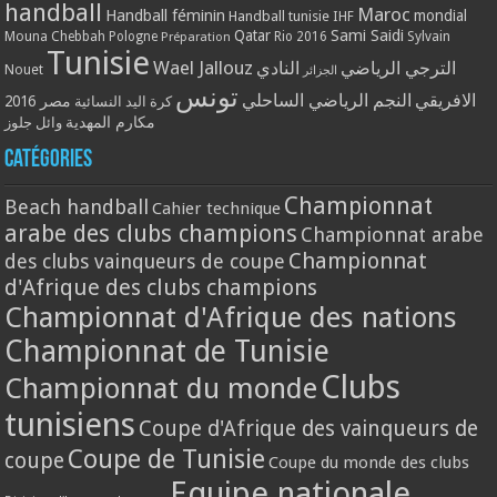
handball
Maroc
Handball féminin
mondial
Handball tunisie
IHF
Qatar
Sami Saidi
Mouna Chebbah
Pologne
Rio 2016
Sylvain
Préparation
Tunisie
Wael Jallouz
الترجي الرياضي
النادي
Nouet
الجزائر
تونس
الافريقي
النجم الرياضي الساحلي
مصر 2016
كرة اليد النسائية
مكارم المهدية
وائل جلوز
Catégories
Championnat
Beach handball
Cahier technique
arabe des clubs champions
Championnat arabe
Championnat
des clubs vainqueurs de coupe
d'Afrique des clubs champions
Championnat d'Afrique des nations
Championnat de Tunisie
Clubs
Championnat du monde
tunisiens
Coupe d'Afrique des vainqueurs de
Coupe de Tunisie
coupe
Coupe du monde des clubs
Equipe nationale