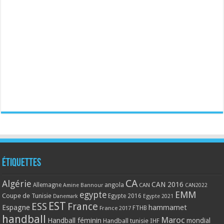
Étiquettes
CA
Algérie
CAN 2016
Allemagne
angola
CAN
Amine Bannour
CAN2022
EMM
egypte
Coupe de Tunisie
Egypte 2016
Danemark
Egypte 2021
EST
ESS
France
Espagne
hammamet
France 2017
FTHB
handball
Maroc
Handball féminin
mondial
Handball tunisie
IHF