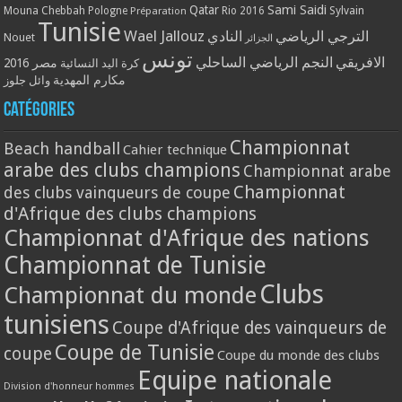
Qatar
Sami Saidi
Mouna Chebbah
Pologne
Rio 2016
Sylvain
Préparation
Tunisie
Wael Jallouz
الترجي الرياضي
النادي
Nouet
الجزائر
تونس
الافريقي
النجم الرياضي الساحلي
مصر 2016
كرة اليد النسائية
مكارم المهدية
وائل جلوز
Catégories
Championnat
Beach handball
Cahier technique
arabe des clubs champions
Championnat arabe
Championnat
des clubs vainqueurs de coupe
d'Afrique des clubs champions
Championnat d'Afrique des nations
Championnat de Tunisie
Clubs
Championnat du monde
tunisiens
Coupe d'Afrique des vainqueurs de
Coupe de Tunisie
coupe
Coupe du monde des clubs
Equipe nationale
Division d'honneur hommes