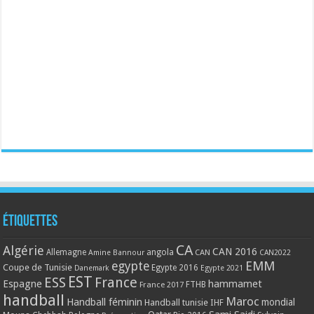
Étiquettes
CA
Algérie
CAN 2016
Allemagne
angola
CAN
Amine Bannour
CAN2022
EMM
egypte
Coupe de Tunisie
Egypte 2016
Danemark
Egypte 2021
EST
ESS
France
Espagne
hammamet
France 2017
FTHB
handball
Maroc
Handball féminin
mondial
Handball tunisie
IHF