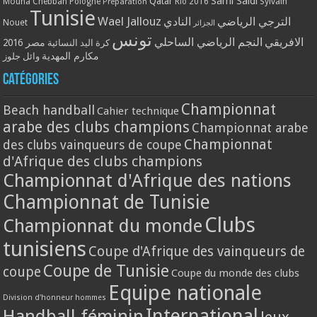
Qatar
Sami Saidi
Mouna Chebbah
Pologne
Rio 2016
Sylvain
Préparation
Tunisie
Wael Jallouz
الترجي الرياضي
النادي
Nouet
الجزائر
تونس
الافريقي
النجم الرياضي الساحلي
مصر 2016
كرة اليد النسائية
مكارم المهدية
وائل جلوز
Catégories
Championnat
Beach handball
Cahier technique
arabe des clubs champions
Championnat arabe
Championnat
des clubs vainqueurs de coupe
d'Afrique des clubs champions
Championnat d'Afrique des nations
Championnat de Tunisie
Clubs
Championnat du monde
tunisiens
Coupe d'Afrique des vainqueurs de
Coupe de Tunisie
coupe
Coupe du monde des clubs
Equipe nationale
Division d'honneur hommes
International
Handball féminin