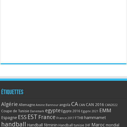
Étiquettes
CA
Algérie
CAN 2016
Allemagne
angola
CAN
Amine Bannour
CAN2022
EMM
egypte
Coupe de Tunisie
Egypte 2016
Danemark
Egypte 2021
EST
ESS
France
Espagne
hammamet
France 2017
FTHB
handball
Maroc
Handball féminin
mondial
Handball tunisie
IHF