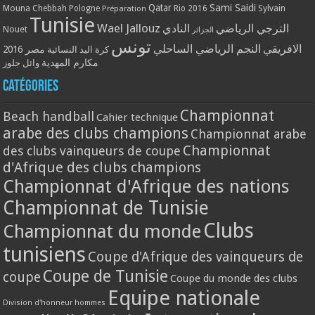
Qatar
Sami Saidi
Mouna Chebbah
Pologne
Rio 2016
Sylvain
Préparation
Tunisie
Wael Jallouz
الترجي الرياضي
النادي
Nouet
الجزائر
تونس
الافريقي
النجم الرياضي الساحلي
مصر 2016
كرة اليد النسائية
مكارم المهدية
وائل جلوز
Catégories
Championnat
Beach handball
Cahier technique
arabe des clubs champions
Championnat arabe
Championnat
des clubs vainqueurs de coupe
d'Afrique des clubs champions
Championnat d'Afrique des nations
Championnat de Tunisie
Clubs
Championnat du monde
tunisiens
Coupe d'Afrique des vainqueurs de
Coupe de Tunisie
coupe
Coupe du monde des clubs
Equipe nationale
Division d'honneur hommes